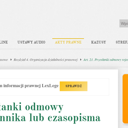
LINE
USTAWY AUDIO
AKTY PRAWNE
KAZUSY
STREF
asowe
Rozdział 4. Organizacja działalności prasowej
Art. 21. Przesłanki odmowy reje
em informacji prawnej LexLege
SPRAWDŹ
słanki odmowy
iennika lub czasopisma