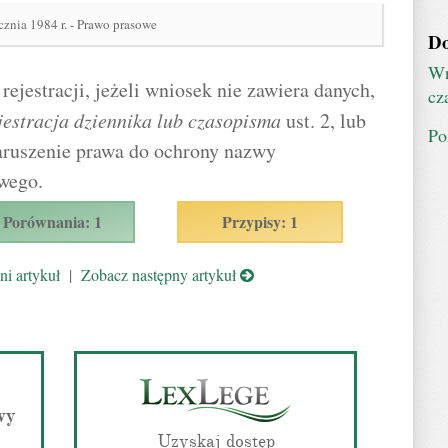
cznia 1984 r. - Prawo prasowe
Do
Wn
ejestracji, jeżeli wniosek nie zawiera danych,
cz
jestracja dziennika lub czasopisma
ust. 2, lub
Po
naruszenie prawa do ochrony nazwy
owego.
Porównania: 1
Przypisy: 1
i artykuł
|
Zobacz następny artykuł
wy
Uzyskaj dostęp