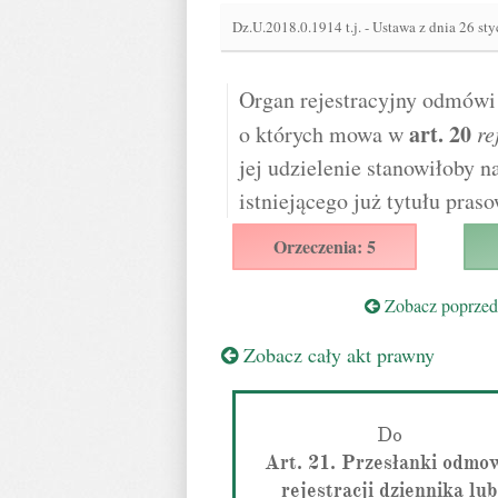
Dz.U.2018.0.1914 t.j.
-
Ustawa z dnia 26 sty
Organ rejestracyjny odmówi r
art.
20
o których mowa w
re
jej udzielenie stanowiłoby 
istniejącego już tytułu pras
Orzeczenia: 5
Zobacz poprzedn
Zobacz cały akt prawny
Do
Art. 21. Przesłanki odmo
rejestracji dziennika lub