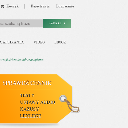
Koszyk
Rejestracja
Logowanie
SZUKAJ
A APLIKANTA
VIDEO
EBOOK
stracji dziennika lub czasopisma
SPRAWDŹ CENNIK
TESTY
USTAWY AUDIO
KAZUSY
LEXLEGE