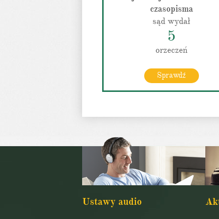
czasopisma
sąd wydał
5
orzeczeń
Sprawdź
Ustawy audio
Ak