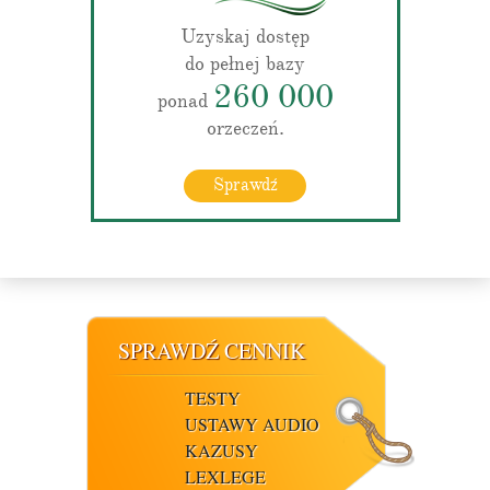
Uzyskaj dostęp
do pełnej bazy
260 000
ponad
orzeczeń.
Sprawdź
SPRAWDŹ CENNIK
TESTY
USTAWY AUDIO
KAZUSY
LEXLEGE