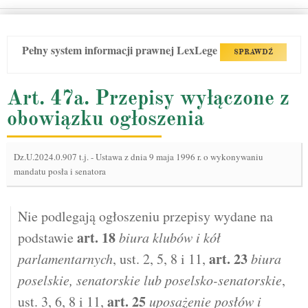
Pełny system informacji prawnej LexLege
SPRAWDŹ
Art. 47a. Przepisy wyłączone z
obowiązku ogłoszenia
Dz.U.2024.0.907 t.j.
-
Ustawa z dnia 9 maja 1996 r. o wykonywaniu
mandatu posła i senatora
Nie podlegają ogłoszeniu przepisy wydane na
art.
18
podstawie
biura klubów i kół
art.
23
parlamentarnych
, ust. 2, 5, 8 i 11,
biura
poselskie, senatorskie lub poselsko-senatorskie
,
art.
25
ust. 3, 6, 8 i 11,
uposażenie posłów i