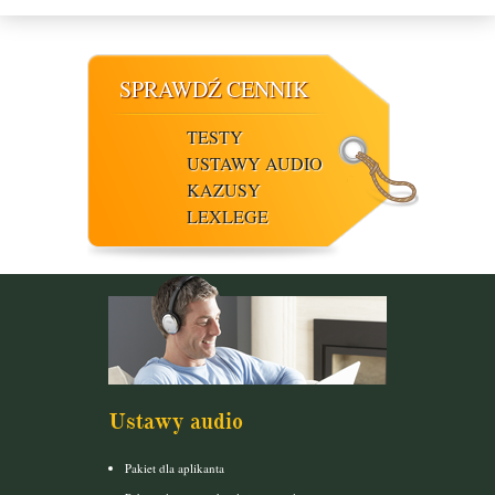
SPRAWDŹ CENNIK
TESTY
USTAWY AUDIO
KAZUSY
LEXLEGE
Ustawy audio
Pakiet dla aplikanta