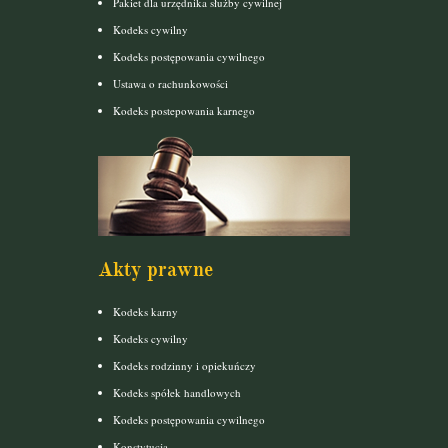
Pakiet dla urzędnika służby cywilnej
Kodeks cywilny
Kodeks postępowania cywilnego
Ustawa o rachunkowości
Kodeks postepowania karnego
Akty prawne
Kodeks karny
Kodeks cywilny
Kodeks rodzinny i opiekuńczy
Kodeks spółek handlowych
Kodeks postępowania cywilnego
Konstytucja