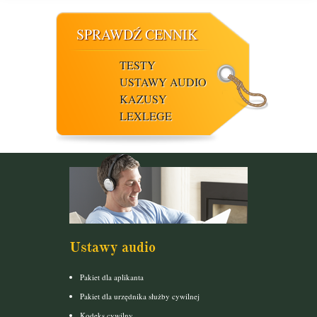
SPRAWDŹ CENNIK
TESTY
USTAWY AUDIO
KAZUSY
LEXLEGE
Ustawy audio
Pakiet dla aplikanta
Pakiet dla urzędnika służby cywilnej
Kodeks cywilny