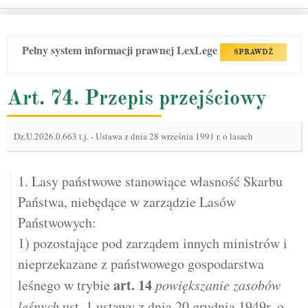
Pełny system informacji prawnej LexLege
SPRAWDŹ
Art. 74. Przepis przejściowy
Dz.U.2026.0.663 t.j.
-
Ustawa z dnia 28 września 1991 r. o lasach
1. Lasy państwowe stanowiące własność Skarbu
Państwa, niebędące w zarządzie Lasów
Państwowych:
1) pozostające pod zarządem innych ministrów i
nieprzekazane z państwowego gospodarstwa
art.
14
leśnego w trybie
powiększanie zasobów
leśnych
ust. 1 ustawy z dnia 20 grudnia 1949r. o