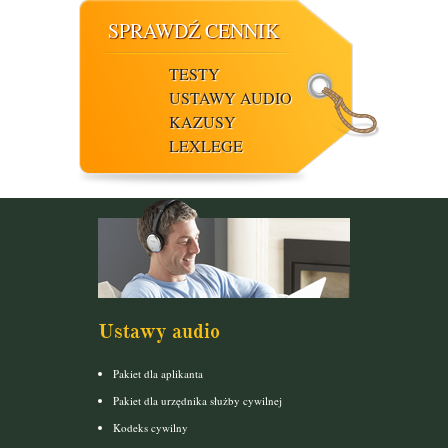
SPRAWDŹ CENNIK
TESTY
USTAWY AUDIO
KAZUSY
LEXLEGE
Ustawy audio
Pakiet dla aplikanta
Pakiet dla urzędnika służby cywilnej
Kodeks cywilny