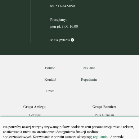
tel. 513-842-650
Pracujemy:
pon-pt: 8:00-16:00
Masz pytania
Pomoc
Reklama
Kontakt
Regulamin
Praca
Grupa Arslege:
Grupa Bonnier:
Lexlege
Puls Biznesu
Budownictwo
Bankier
Na potrzeby naszej witryny używamy plików cookie w celu personalizacji treści i reklam,
Skarbowcy
Puls Medycyny
analizowania ruchu na stronie oraz udostępniania funkcji mediów
społecznościowych.Korzystanie z portalu oznacza akceptację
regulaminu.
Sprawdź
Urzędnik
Monitor Firm