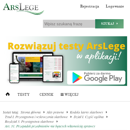
Rejestracja
Logowanie
SZUKAJ
TESTY
CENNIK
WIĘCEJ
Jesteś tutaj:
Strona główna
Akty prawne
Kodeks karny skarbowy
Tytuł I. Przestępstwa i wykroczenia skarbowe
Dział I. Część ogólna
Rozdział 3. Przestępstwa skarbowe
Art. 31. Przepadek przedmiotów nie bęacych własnością sprawcy