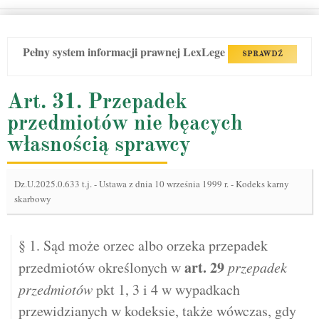
Pełny system informacji prawnej LexLege
SPRAWDŹ
Art. 31. Przepadek
przedmiotów nie bęacych
własnością sprawcy
Dz.U.2025.0.633 t.j.
-
Ustawa z dnia 10 września 1999 r. - Kodeks karny
skarbowy
§ 1. Sąd może orzec albo orzeka przepadek
art.
29
przedmiotów określonych w
przepadek
przedmiotów
pkt 1, 3 i 4 w wypadkach
przewidzianych w kodeksie, także wówczas, gdy