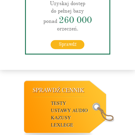
Uzyskaj dostęp
do pełnej bazy
260 000
ponad
orzeczeń.
Sprawdź
SPRAWDŹ CENNIK
TESTY
USTAWY AUDIO
KAZUSY
LEXLEGE