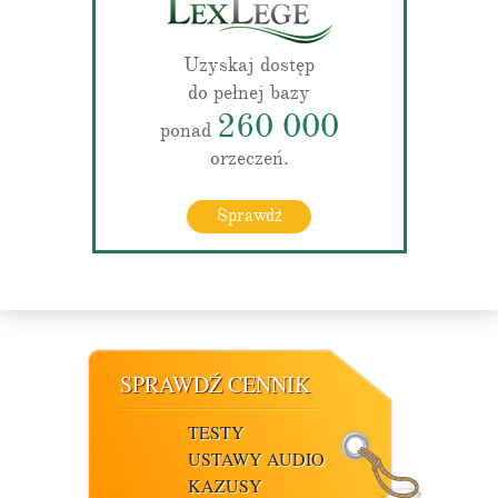
Uzyskaj dostęp
do pełnej bazy
260 000
ponad
orzeczeń.
Sprawdź
SPRAWDŹ CENNIK
TESTY
USTAWY AUDIO
KAZUSY