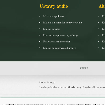
Ustawy audio
Ak
Pakiet dla aplikanta
Ko
Pakiet dla urzędnika służby cywilnej
Ko
Kodeks cywilny
Ko
Kodeks postępowania cywilnego
Ko
Ustawa o rachunkowości
Ko
Kodeks postepowania karnego
Ko
Pomoc
Grupa Arslege:
Lexlege
Budownictwo
Skarbowcy
Urzędnik
Rzeczoz
Grupa Bonnier:
Puls Biznesu
Bankier
Puls Medycyny
Monitor Firm
P
Na potrzeby naszej witryny używamy plików cookie w celu personalizacji treści i reklam, a