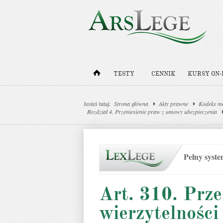
TESTY
CENNIK
KURSY ON-
Jesteś tutaj:
Strona główna
Akty prawne
Kodeks m
Rozdział 4. Przeniesienie praw z umowy ubezpieczenia
Pełny syst
Art. 310. Prze
wierzytelnośc