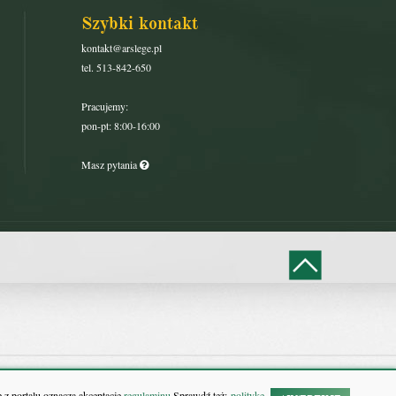
Szybki kontakt
kontakt@arslege.pl
tel. 513-842-650
Pracujemy:
pon-pt: 8:00-16:00
Masz pytania
 z portalu oznacza akceptację
regulaminu.
Sprawdź też:
politykę