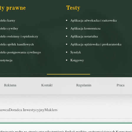
ty prawne
Testy
deks karny
Aplikacja adwokacka i radcowska
deks cywilny
Aplikacja komornicza
deks rodzinny i opiekuńczy
Aplikacja notarialna
deks spółek handlowych
Aplikacja sędziowska i prokuratorska
deks postępowania cywilnego
Syndyk
nstytucja
Księgowy
Reklama
Kontakt
Regulamin
Praca
nawca
Doradca Inwestycyjny
Maklers
uls Farmacji
Pit.pl
nalizowania ruchu na stronie oraz udostępniania funkcji mediów społecznościowych.Korzystanie