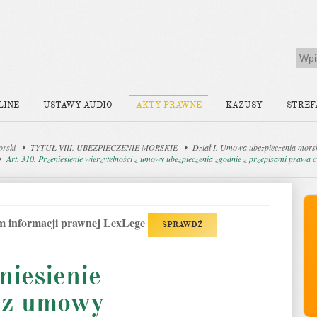
LINE
USTAWY AUDIO
AKTY PRAWNE
KAZUSY
STREF
orski
TYTUŁ VIII. UBEZPIECZENIE MORSKIE
Dział I. Umowa ubezpieczenia mors
Art. 310. Przeniesienie wierzytelności z umowy ubezpieczenia zgodnie z przepisami prawa c
em informacji prawnej LexLege
SPRAWDŹ
niesienie
i z umowy