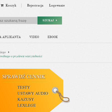
Koszyk
Rejestracja
Logowanie
SZUKAJ
A APLIKANTA
VIDEO
EBOOK
kiego
ywilnego o przelewie wierzytelności
SPRAWDŹ CENNIK
TESTY
USTAWY AUDIO
KAZUSY
LEXLEGE