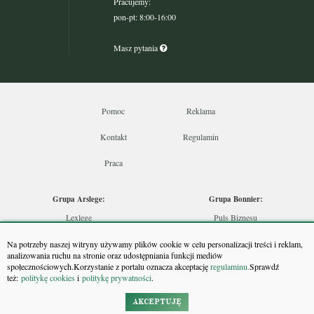
Pracujemy:
pon-pt: 8:00-16:00
Masz pytania
Pomoc
Reklama
Kontakt
Regulamin
Praca
Grupa Arslege:
Grupa Bonnier:
Lexlege
Puls Biznesu
Budownictwo
Bankier
Na potrzeby naszej witryny używamy plików cookie w celu personalizacji treści i reklam,
Skarbowcy
Puls Medycyny
analizowania ruchu na stronie oraz udostępniania funkcji mediów
społecznościowych.Korzystanie z portalu oznacza akceptację
regulaminu.
Sprawdź
Urzędnik
Monitor Firm
też:
politykę cookies
i
politykę prywatności
.
Rzeczoznawca
Puls Farmacji
Doradca Inwestycyjny
Pit.pl
AKCEPTUJĘ