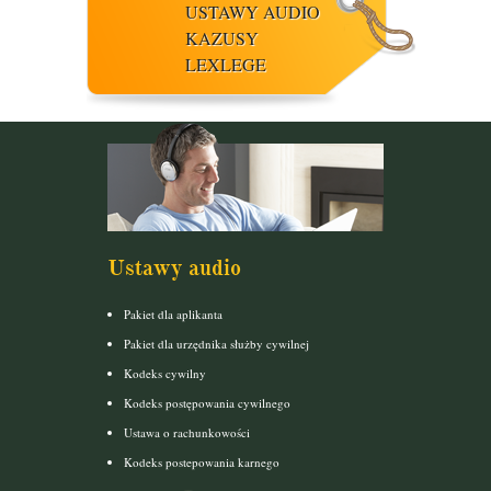
USTAWY AUDIO
KAZUSY
LEXLEGE
Ustawy audio
Pakiet dla aplikanta
Pakiet dla urzędnika służby cywilnej
Kodeks cywilny
Kodeks postępowania cywilnego
Ustawa o rachunkowości
Kodeks postepowania karnego