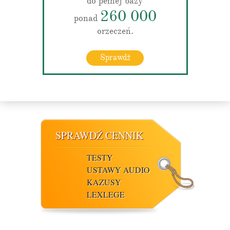
do pełnej bazy
260 000
ponad
orzeczeń.
Sprawdź
SPRAWDŹ CENNIK
TESTY
USTAWY AUDIO
KAZUSY
LEXLEGE