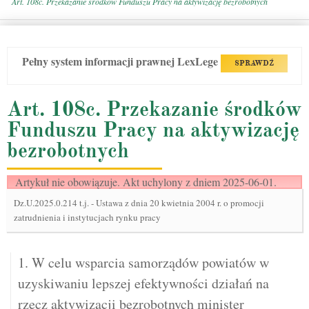
Art. 108c. Przekazanie środków Funduszu Pracy na aktywizację bezrobotnych
Pełny system informacji prawnej LexLege
SPRAWDŹ
Art. 108c. Przekazanie środków
Funduszu Pracy na aktywizację
bezrobotnych
Artykuł nie obowiązuje. Akt uchylony z dniem 2025-06-01.
Dz.U.2025.0.214 t.j.
-
Ustawa z dnia 20 kwietnia 2004 r. o promocji
zatrudnienia i instytucjach rynku pracy
1. W celu wsparcia samorządów powiatów w
uzyskiwaniu lepszej efektywności działań na
rzecz aktywizacji bezrobotnych minister