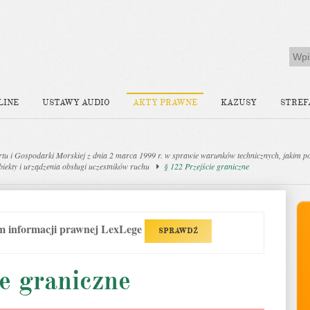
LINE
USTAWY AUDIO
AKTY PRAWNE
KAZUSY
STREF
 i Gospodarki Morskiej z dnia 2 marca 1999 r. w sprawie warunków technicznych, jakim p
biekty i urządzenia obsługi uczestników ruchu
§ 122 Przejście graniczne
em informacji prawnej LexLege
SPRAWDŹ
e graniczne