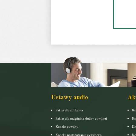
Ustawy audio
Ak
Pakiet dla aplikanta
Ko
Pakiet dla urzędnika służby cywilnej
Ko
Kodeks cywilny
Ko
Kodeks postępowania cywilnego
Ko