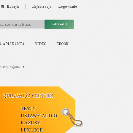
Koszyk
Rejestracja
Logowanie
SZUKAJ
A APLIKANTA
VIDEO
EBOOK
owinny odpowi
SPRAWDŹ CENNIK
TESTY
USTAWY AUDIO
KAZUSY
LEXLEGE