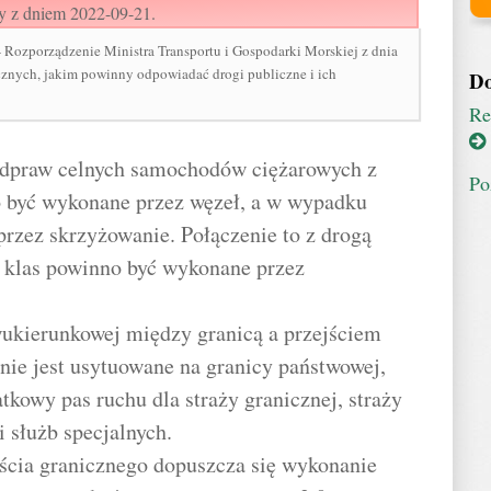
y z dniem 2022-09-21.
zporządzenie Ministra Transportu i Gospodarki Morskiej z dnia
cznych, jakim powinny odpowiadać drogi publiczne i ich
Do
Re
 odpraw celnych samochodów ciężarowych z
Po
o być wykonane przez węzeł, a w wypadku
przez skrzyżowanie. Połączenie to z drogą
h klas powinno być wykonane przez
ukierunkowej między granicą a przejściem
 nie jest usytuowane na granicy państwowej,
kowy pas ruchu dla straży granicznej, straży
 służb specjalnych.
jścia granicznego dopuszcza się wykonanie