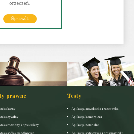
orzeczeń.
Sprawdź
ty prawne
Testy
deks karny
Aplikacja adwokacka i radcowska
deks cywilny
Aplikacja komornicza
deks rodzinny i opiekuńczy
Aplikacja notarialna
deks spółek handlowych
Aplikacja sędziowska i prokuratorska