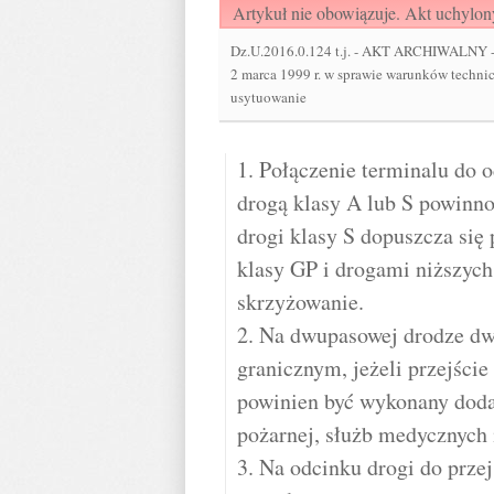
Artykuł nie obowiązuje. Akt uchylon
Dz.U.2016.0.124 t.j.
-
AKT ARCHIWALNY - Ro
2 marca 1999 r. w sprawie warunków techni
usytuowanie
1. Połączenie terminalu do
drogą klasy A lub S powinn
drogi klasy S dopuszcza się 
klasy GP i drogami niższyc
skrzyżowanie.
2. Na dwupasowej drodze dw
granicznym, jeżeli przejście
powinien być wykonany dodat
pożarnej, służb medycznych i
3. Na odcinku drogi do prze