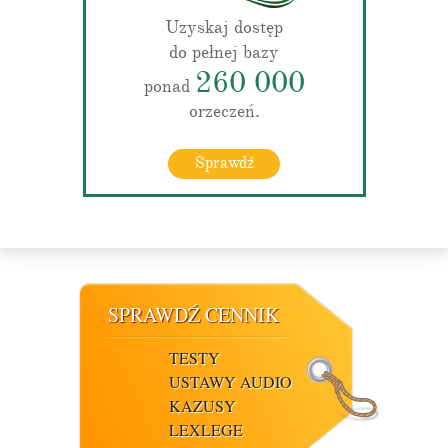
Uzyskaj dostęp
do pełnej bazy
260 000
ponad
orzeczeń.
Sprawdź
SPRAWDŹ CENNIK
TESTY
USTAWY AUDIO
KAZUSY
LEXLEGE