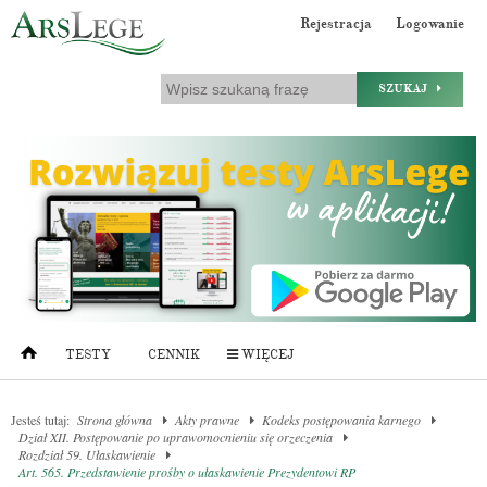
Rejestracja
Logowanie
SZUKAJ
TESTY
CENNIK
WIĘCEJ
Jesteś tutaj:
Strona główna
Akty prawne
Kodeks postępowania karnego
Dział XII. Postępowanie po uprawomocnieniu się orzeczenia
Rozdział 59. Ułaskawienie
Art. 565. Przedstawienie prośby o ułaskawienie Prezydentowi RP