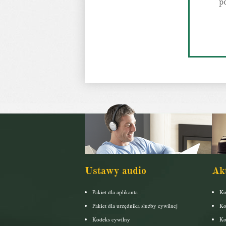
p
Ustawy audio
Ak
Pakiet dla aplikanta
Ko
Pakiet dla urzędnika służby cywilnej
Ko
Kodeks cywilny
Ko