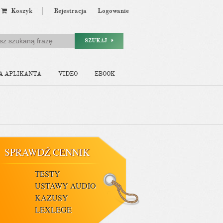
Koszyk
Rejestracja
Logowanie
SZUKAJ
A APLIKANTA
VIDEO
EBOOK
SPRAWDŹ CENNIK
TESTY
USTAWY AUDIO
KAZUSY
LEXLEGE