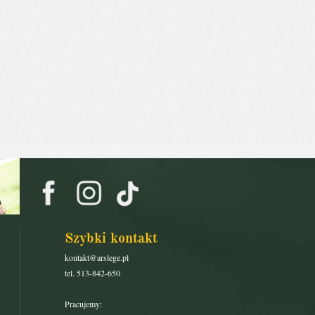
Szybki kontakt
kontakt@arslege.pl
tel. 513-842-650
Pracujemy: