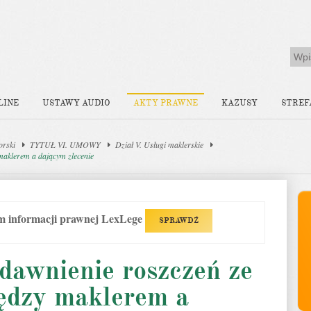
LINE
USTAWY AUDIO
AKTY PRAWNE
KAZUSY
STREF
orski
TYTUŁ VI. UMOWY
Dział V. Usługi maklerskie
maklerem a dającym zlecenie
em informacji prawnej LexLege
SPRAWDŹ
dawnienie roszczeń ze
ędzy maklerem a