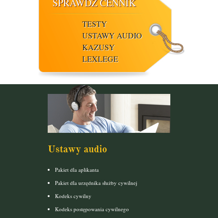
SPRAWDŹ CENNIK
TESTY
USTAWY AUDIO
KAZUSY
LEXLEGE
Ustawy audio
Pakiet dla aplikanta
Pakiet dla urzędnika służby cywilnej
Kodeks cywilny
Kodeks postępowania cywilnego