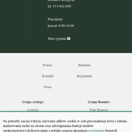
tel. 513-842-650
Pracujemy:
pon-pt: 8:00-16:00
Masz pytania
Pomoc
Reklama
Kontakt
Regulamin
Praca
Grupa Arslege:
Grupa Bonnier:
Lexlege
Puls Biznesu
Budownictwo
Bankier
Na potrzeby naszej witryny używamy plików cookie w celu personalizacji treści i reklam,
Skarbowcy
Puls Medycyny
analizowania ruchu na stronie oraz udostępniania funkcji mediów
społecznościowych.Korzystanie z portalu oznacza akceptację
regulaminu.
Sprawdź
Urzędnik
Monitor Firm