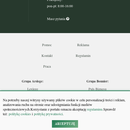
pon-pt: 8:00-16:00
Masz pytania
Pomoc
Reklama
Kontakt
Regulamin
Praca
Grupa Arslege:
Grupa Bonnier:
Lexlege
Puls Biznesu
Budownictwo
Bankier
Na potrzeby naszej witryny używamy plików cookie w celu personalizacji treści i reklam,
Skarbowcy
Puls Medycyny
analizowania ruchu na stronie oraz udostępniania funkcji mediów
społecznościowych.Korzystanie z portalu oznacza akceptację
regulaminu.
Sprawdź
Urzędnik
Monitor Firm
też:
politykę cookies
i
politykę prywatności
.
Rzeczoznawca
Puls Farmacji
Doradca Inwestycyjny
Pit.pl
AKCEPTUJĘ