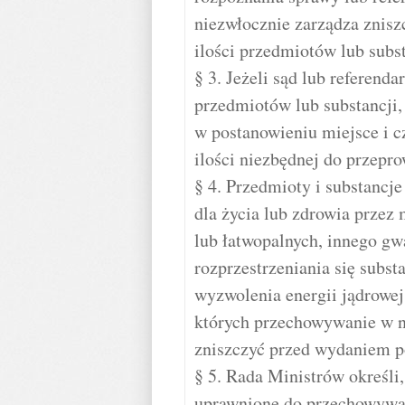
niezwłocznie zarządza znisz
ilości przedmiotów lub subs
§ 3. Jeżeli sąd lub referend
przedmiotów lub substancji,
w postanowieniu miejsce i c
ilości niezbędnej do przepr
§ 4. Przedmioty i substancj
dla życia lub zdrowia prze
lub łatwopalnych, innego gw
rozprzestrzeniania się subst
wyzwolenia energii jądrowej
których przechowywanie w n
zniszczyć przed wydaniem p
§ 5. Rada Ministrów określi
uprawnione do przechowywan