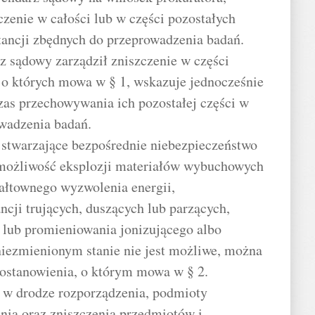
czenie w całości lub w części pozostałych
tancji zbędnych do przeprowadzenia badań.
arz sądowy zarządził zniszczenie w części
 o których mowa w § 1, wskazuje jednocześnie
zas przechowywania ich pozostałej części w
owadzenia badań.
e stwarzające bezpośrednie niebezpieczeństwo
z możliwość eksplozji materiałów wybuchowych
ałtownego wyzwolenia energii,
ancji trujących, duszących lub parzących,
 lub promieniowania jonizującego albo
iezmienionym stanie nie jest możliwe, można
ostanowienia, o którym mowa w § 2.
, w drodze rozporządzenia, podmioty
ia oraz zniszczenia przedmiotów i