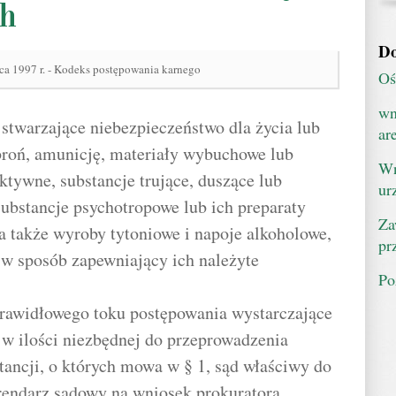
ch
Do
ca 1997 r. - Kodeks postępowania karnego
Oś
wn
 stwarzające niebezpieczeństwo dla życia lub
ar
broń, amunicję, materiały wybuchowe lub
Wn
ktywne, substancje trujące, duszące lub
ur
substancje psychotropowe lub ich preparaty
Za
 a także wyroby tytoniowe i napoje alkoholowe,
pr
 w sposób zapewniający ich należyte
Po
 prawidłowego toku postępowania wystarczające
w ilości niezbędnej do przeprowadzenia
ancji, o których mowa w § 1, sąd właściwy do
rendarz sądowy na wniosek prokuratora,