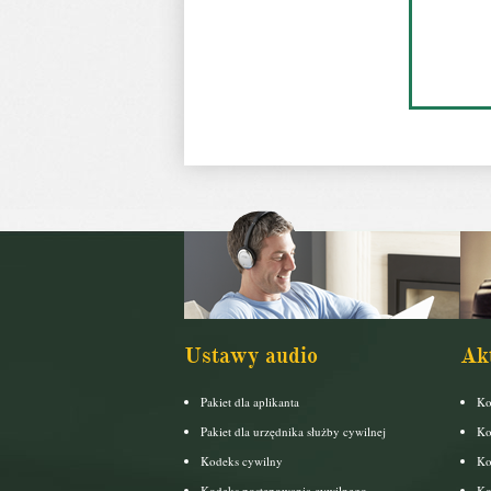
Ustawy audio
Ak
Pakiet dla aplikanta
Ko
Pakiet dla urzędnika służby cywilnej
Ko
Kodeks cywilny
Ko
Kodeks postępowania cywilnego
Ko