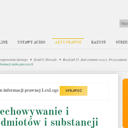
LINE
USTAWY AUDIO
AKTY PRAWNE
KAZUSY
STREF
stępowania karnego
Dział V. Dowody
Rozdział 25. Zatrzymanie rzeczy. Przeszukanie
bstancji niebezpiecznych
em informacji prawnej LexLege
SPRAWDŹ
zechowywanie i
edmiotów i substancji