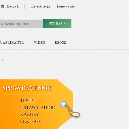
Koszyk
Rejestracja
Logowanie
SZUKAJ
A APLIKANTA
VIDEO
EBOOK
SPRAWDŹ CENNIK
TESTY
USTAWY AUDIO
KAZUSY
LEXLEGE