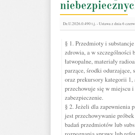
niebezpieczny
Dz.U.2026.0.490 t.j.
-
Ustawa z dnia 6 czerw
§ 1. Przedmioty i substancje
zdrowia, a w szczególności 
łatwopalne, materiały radioa
parzące, środki odurzające, 
oraz prekursory kategorii 1,
przechowuje się w miejscu i
zabezpieczenie.
§ 2. Jeżeli dla zapewnienia
jest przechowywanie próbek 
badań przedmiotów lub subst
rozpoznania sprawy lub refe