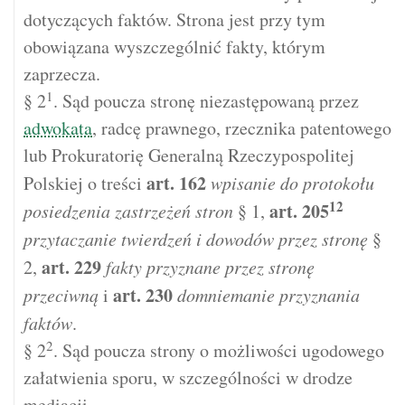
dotyczących faktów. Strona jest przy tym
obowiązana wyszczególnić fakty, którym
zaprzecza.
1
§ 2
. Sąd poucza stronę niezastępowaną przez
adwokata
, radcę prawnego, rzecznika patentowego
lub Prokuratorię Generalną Rzeczypospolitej
art.
162
Polskiej o treści
wpisanie do protokołu
12
art.
205
posiedzenia zastrzeżeń stron
§ 1,
przytaczanie twierdzeń i dowodów przez stronę
§
art.
229
2,
fakty przyznane przez stronę
art.
230
przeciwną
i
domniemanie przyznania
faktów
.
2
§ 2
. Sąd poucza strony o możliwości ugodowego
załatwienia sporu, w szczególności w drodze
mediacji.