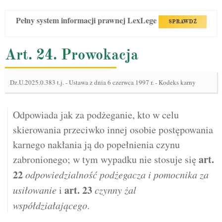
Pełny system informacji prawnej LexLege
SPRAWDŹ
Art. 24. Prowokacja
Dz.U.2025.0.383 t.j.
-
Ustawa z dnia 6 czerwca 1997 r. - Kodeks karny
Odpowiada jak za podżeganie, kto w celu
skierowania przeciwko innej osobie postępowania
karnego nakłania ją do popełnienia czynu
art.
zabronionego; w tym wypadku nie stosuje się
22
odpowiedzialność podżegacza i pomocnika za
art.
23
usiłowanie
i
czynny żal
współdziałającego
.