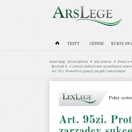
TESTY
CENNIK
KURSY ON-
Jesteś tutaj:
Strona główna
Akty prawne
Prawo o n
Rozdział 3c. Czynności dokonywane na podstawie ustawy z
Art. 95zi. Protokół rezygnacji zarządcy sukcesyjnego
Pełny syst
Art. 95zi. Pro
zarządcy sukc