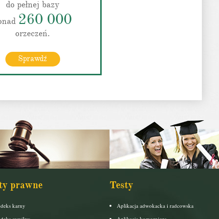
do pełnej bazy
260 000
onad
orzeczeń.
Sprawdź
ty prawne
Testy
deks karny
Aplikacja adwokacka i radcowska
deks cywilny
Aplikacja komornicza