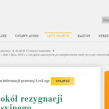
LINE
USTAWY AUDIO
AKTY PRAWNE
KAZUSY
STREF
otariacie
Dział II. Czynności notarialne
 dnia 5 lipca 2018 r. o zarządzie sukcesyjnym przedsiębiorstwem osoby fizycznej i innych uł
em informacji prawnej LexLege
SPRAWDŹ
tokół rezygnacji
esyjnego