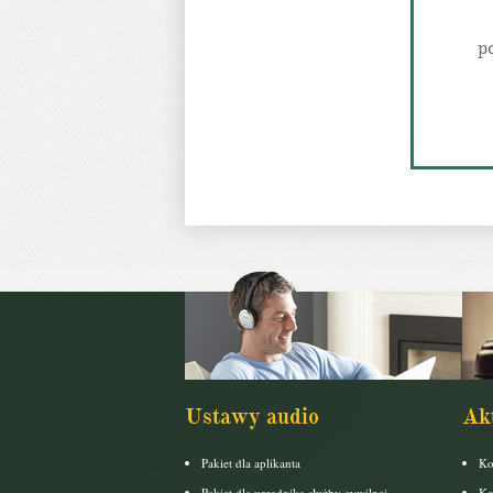
p
Ustawy audio
Ak
Pakiet dla aplikanta
Ko
Pakiet dla urzędnika służby cywilnej
Ko