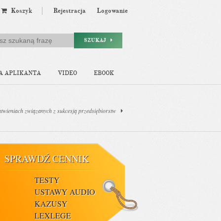
Koszyk
Rejestracja
Logowanie
SZUKAJ
A APLIKANTA
VIDEO
EBOOK
atwieniach związanych z sukcesją przedsiębiorstw
SPRAWDŹ CENNIK
TESTY
USTAWY AUDIO
KAZUSY
LEXLEGE