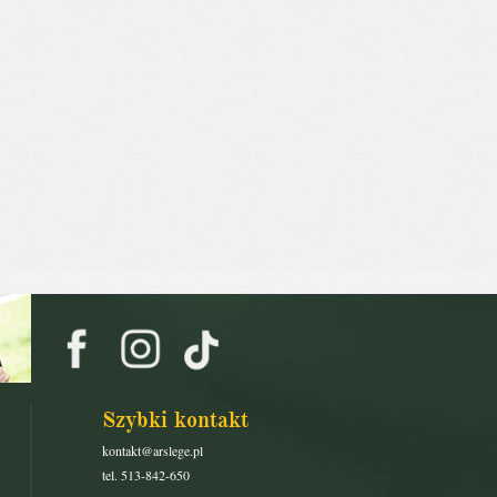
Szybki kontakt
kontakt@arslege.pl
tel. 513-842-650