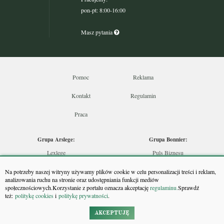
pon-pt: 8:00-16:00
Masz pytania
Pomoc
Reklama
Kontakt
Regulamin
Praca
Grupa Arslege:
Grupa Bonnier:
Lexlege
Puls Biznesu
Budownictwo
Bankier
Na potrzeby naszej witryny używamy plików cookie w celu personalizacji treści i reklam,
Skarbowcy
Puls Medycyny
analizowania ruchu na stronie oraz udostępniania funkcji mediów
społecznościowych.Korzystanie z portalu oznacza akceptację
regulaminu.
Sprawdź
Urzędnik
Monitor Firm
też:
politykę cookies
i
politykę prywatności
.
Rzeczoznawca
Puls Farmacji
Doradca Inwestycyjny
Pit.pl
AKCEPTUJĘ