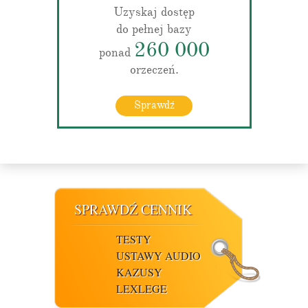
Uzyskaj dostęp
do pełnej bazy
260 000
ponad
orzeczeń.
Sprawdź
SPRAWDŹ CENNIK
TESTY
USTAWY AUDIO
KAZUSY
LEXLEGE