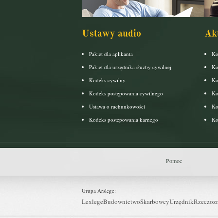
Ustawy audio
Ak
Pakiet dla aplikanta
Ko
Pakiet dla urzędnika służby cywilnej
Ko
Kodeks cywilny
Ko
Kodeks postępowania cywilnego
Ko
Ustawa o rachunkowości
Ko
Kodeks postepowania karnego
Ko
Pomoc
Grupa Arslege:
Lexlege
Budownictwo
Skarbowcy
Urzędnik
Rzeczoz