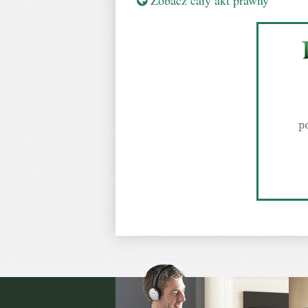
Zobacz cały akt prawny
p