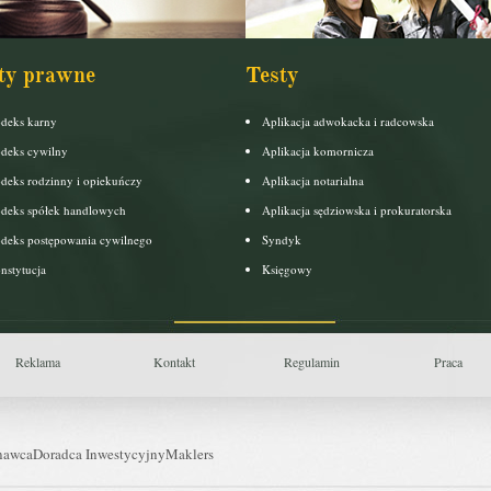
ty prawne
Testy
deks karny
Aplikacja adwokacka i radcowska
deks cywilny
Aplikacja komornicza
deks rodzinny i opiekuńczy
Aplikacja notarialna
deks spółek handlowych
Aplikacja sędziowska i prokuratorska
deks postępowania cywilnego
Syndyk
nstytucja
Księgowy
Reklama
Kontakt
Regulamin
Praca
nawca
Doradca Inwestycyjny
Maklers