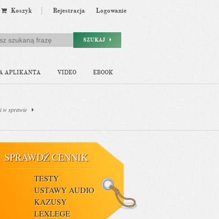
Koszyk
Rejestracja
Logowanie
SZUKAJ
A APLIKANTA
VIDEO
EBOOK
i w sprawie
SPRAWDŹ CENNIK
TESTY
USTAWY AUDIO
KAZUSY
LEXLEGE