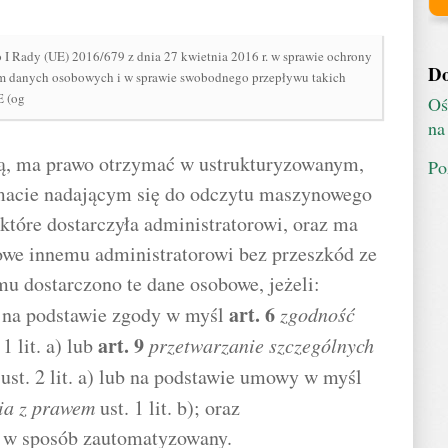
I Rady (UE) 2016/679 z dnia 27 kwietnia 2016 r. w sprawie ochrony
Do
em danych osobowych i w sprawie swobodnego przepływu takich
E (og
Oś
na
czą, ma prawo otrzymać w ustrukturyzowanym,
Po
acie nadającym się do odczytu maszynowego
 które dostarczyła administratorowi, oraz ma
owe innemu administratorowi bez przeszkód ze
mu dostarczono te dane osobowe, jeżeli:
art.
6
 na podstawie zgody w myśl
zgodność
art.
9
1 lit. a) lub
przetwarzanie szczególnych
ust. 2 lit. a) lub na podstawie umowy w myśl
ia z prawem
ust. 1 lit. b); oraz
ę w sposób zautomatyzowany.