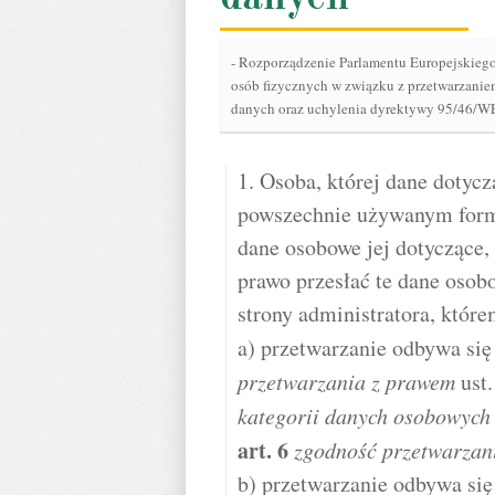
-
Rozporządzenie Parlamentu Europejskiego 
osób fizycznych w związku z przetwarzani
danych oraz uchylenia dyrektywy 95/46/W
1. Osoba, której dane doty
powszechnie używanym form
dane osobowe jej dotyczące,
prawo przesłać te dane osob
strony administratora, które
a) przetwarzanie odbywa się
przetwarzania z prawem
ust. 
kategorii danych osobowych
art.
6
zgodność przetwarzan
b) przetwarzanie odbywa si