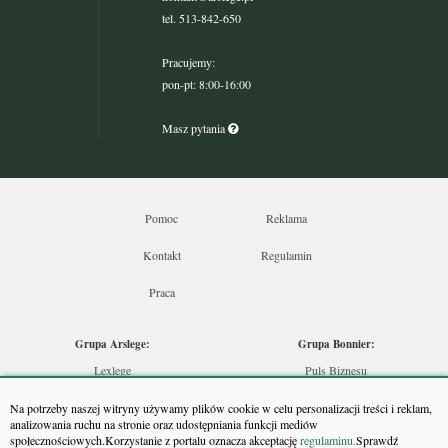
tel. 513-842-650
Pracujemy:
pon-pt: 8:00-16:00
Masz pytania
Pomoc
Reklama
Kontakt
Regulamin
Praca
Grupa Arslege:
Grupa Bonnier:
Lexlege
Puls Biznesu
Budownictwo
Bankier
Na potrzeby naszej witryny używamy plików cookie w celu personalizacji treści i reklam,
Skarbowcy
Puls Medycyny
analizowania ruchu na stronie oraz udostępniania funkcji mediów
społecznościowych.Korzystanie z portalu oznacza akceptację
regulaminu.
Sprawdź
Urzędnik
Monitor Firm