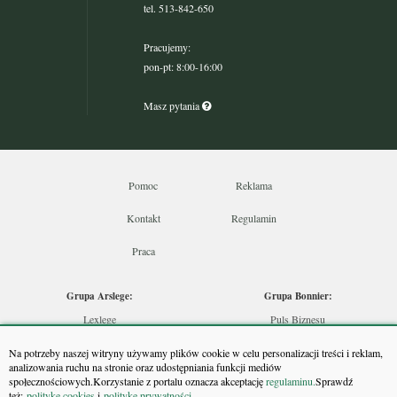
tel. 513-842-650
Pracujemy:
pon-pt: 8:00-16:00
Masz pytania
Pomoc
Reklama
Kontakt
Regulamin
Praca
Grupa Arslege:
Grupa Bonnier:
Lexlege
Puls Biznesu
Budownictwo
Bankier
Na potrzeby naszej witryny używamy plików cookie w celu personalizacji treści i reklam,
Skarbowcy
Puls Medycyny
analizowania ruchu na stronie oraz udostępniania funkcji mediów
społecznościowych.Korzystanie z portalu oznacza akceptację
regulaminu.
Sprawdź
Urzędnik
Monitor Firm
też:
politykę cookies
i
politykę prywatności
.