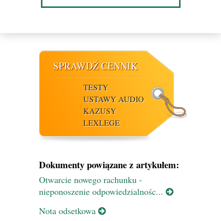
SPRAWDŹ CENNIK
TESTY
USTAWY AUDIO
KAZUSY
LEXLEGE
Dokumenty powiązane z artykułem:
Otwarcie nowego rachunku -
nieponoszenie odpowiedzialnośc...
Nota odsetkowa