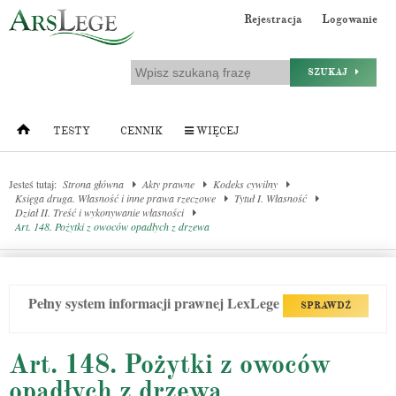
Rejestracja
Logowanie
SZUKAJ
TESTY
CENNIK
WIĘCEJ
Jesteś tutaj:
Strona główna
Akty prawne
Kodeks cywilny
Księga druga. Własność i inne prawa rzeczowe
Tytuł I. Własność
Dział II. Treść i wykonywanie własności
Art. 148. Pożytki z owoców opadłych z drzewa
Pełny system informacji prawnej LexLege
SPRAWDŹ
Art. 148. Pożytki z owoców
opadłych z drzewa