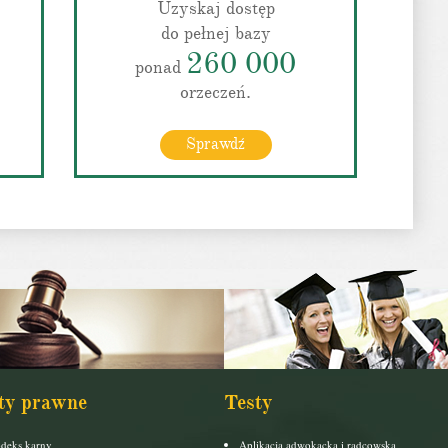
Uzyskaj dostęp
do pełnej bazy
260 000
ponad
orzeczeń.
Sprawdź
ty prawne
Testy
deks karny
Aplikacja adwokacka i radcowska