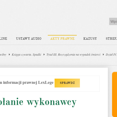
LINE
USTAWY AUDIO
AKTY PRAWNE
KAZUSY
STREF
wilny
Księga czwarta. Spadki
Tytuł III. Rozrządzenia na wypadek śmierci
Dział IV
em informacji prawnej LexLege
SPRAWDŹ
ołanie wykonawcy