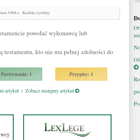
tnia 1964 r. - Kodeks cywilny
Do
Ot
estamencie powołać wykonawcę lub
ni
No
 testamentu, kto nie ma pełnej zdolności do
Oś
Porównania: 1
Przypisy: 1
Ro
i artykuł
|
Zobacz następny artykuł
pr
Po
awcy