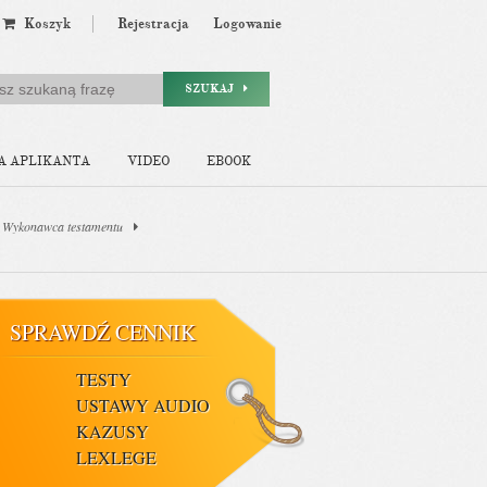
Koszyk
Rejestracja
Logowanie
SZUKAJ
A APLIKANTA
VIDEO
EBOOK
. Wykonawca testamentu
SPRAWDŹ CENNIK
TESTY
USTAWY AUDIO
KAZUSY
LEXLEGE