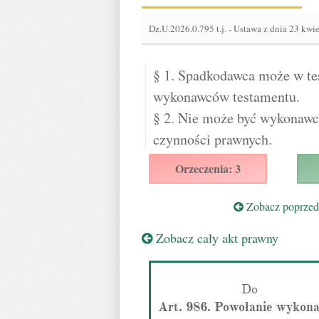
Dz.U.2026.0.795 t.j.
-
Ustawa z dnia 23 kwie
§ 1. Spadkodawca może w t
wykonawców testamentu.
§ 2. Nie może być wykonawcą
czynności prawnych.
Orzeczenia: 3
Zobacz poprzedn
Zobacz cały akt prawny
Do
Art. 986. Powołanie wykon