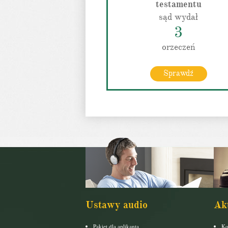
testamentu
sąd wydał
3
orzeczeń
Sprawdź
Ustawy audio
Ak
Pakiet dla aplikanta
Ko