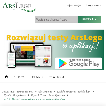
Rejestracja
Logowanie
SZUKAJ
TESTY
CENNIK
WIĘCEJ
Jesteś tutaj:
Strona główna
Akty prawne
Kodeks rodzinny i opiekuńczy
Tytuł I. Małżeństwo
Dział I. Zawarcie małżeństwa
Art. 2. Powództwo o ustalenie nieistnienia małżeństwa