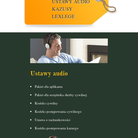
USTAWY AUDIO
KAZUSY
LEXLEGE
Ustawy audio
Pakiet dla aplikanta
Pakiet dla urzędnika służby cywilnej
Kodeks cywilny
Kodeks postępowania cywilnego
Ustawa o rachunkowości
Kodeks postepowania karnego