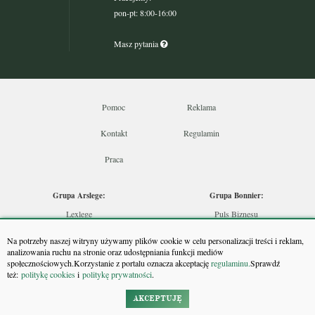
pon-pt: 8:00-16:00
Masz pytania
Pomoc
Reklama
Kontakt
Regulamin
Praca
Grupa Arslege:
Grupa Bonnier:
Lexlege
Puls Biznesu
Budownictwo
Bankier
Na potrzeby naszej witryny używamy plików cookie w celu personalizacji treści i reklam,
Skarbowcy
Puls Medycyny
analizowania ruchu na stronie oraz udostępniania funkcji mediów
społecznościowych.Korzystanie z portalu oznacza akceptację
regulaminu.
Sprawdź
Urzędnik
Monitor Firm
też:
politykę cookies
i
politykę prywatności
.
Rzeczoznawca
Puls Farmacji
Doradca Inwestycyjny
Pit.pl
AKCEPTUJĘ
Maklers