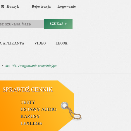
Koszyk
Rejestracja
Logowanie
SZUKAJ
A APLIKANTA
VIDEO
EBOOK
Art. 161. Postępowanie uzupełniające
SPRAWDŹ CENNIK
TESTY
USTAWY AUDIO
KAZUSY
LEXLEGE