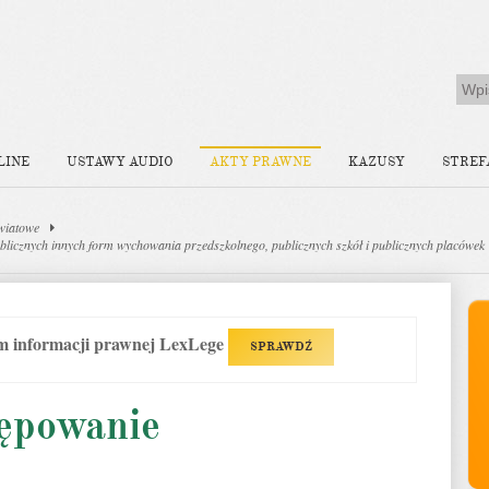
LINE
USTAWY AUDIO
AKTY PRAWNE
KAZUSY
STREF
wiatowe
ublicznych innych form wychowania przedszkolnego, publicznych szkół i publicznych placówek
em informacji prawnej LexLege
SPRAWDŹ
tępowanie