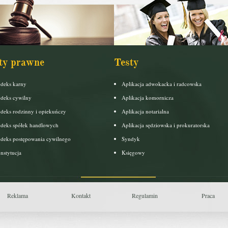
ty prawne
Testy
deks karny
Aplikacja adwokacka i radcowska
deks cywilny
Aplikacja komornicza
deks rodzinny i opiekuńczy
Aplikacja notarialna
deks spółek handlowych
Aplikacja sędziowska i prokuratorska
deks postępowania cywilnego
Syndyk
nstytucja
Księgowy
Reklama
Kontakt
Regulamin
Praca