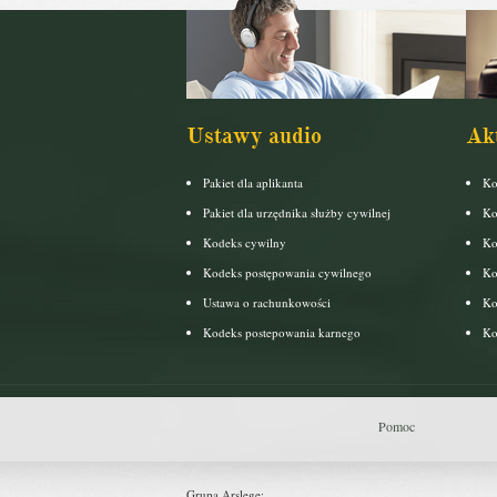
Ustawy audio
Ak
Pakiet dla aplikanta
Ko
Pakiet dla urzędnika służby cywilnej
Ko
Kodeks cywilny
Ko
Kodeks postępowania cywilnego
Ko
Ustawa o rachunkowości
Ko
Kodeks postepowania karnego
Ko
Pomoc
Grupa Arslege: