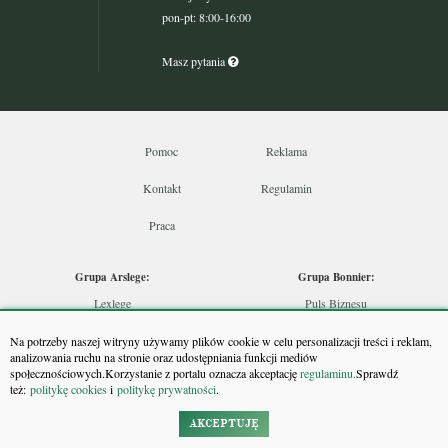
pon-pt: 8:00-16:00
Masz pytania
Pomoc
Reklama
Kontakt
Regulamin
Praca
Grupa Arslege:
Grupa Bonnier:
Lexlege
Puls Biznesu
Budownictwo
Bankier
Na potrzeby naszej witryny używamy plików cookie w celu personalizacji treści i reklam,
Skarbowcy
Puls Medycyny
analizowania ruchu na stronie oraz udostępniania funkcji mediów
społecznościowych.Korzystanie z portalu oznacza akceptację
regulaminu.
Sprawdź
Urzędnik
Monitor Firm
też:
politykę cookies
i
politykę prywatności
.
Rzeczoznawca
Puls Farmacji
Doradca Inwestycyjny
Pit.pl
AKCEPTUJĘ
Maklers