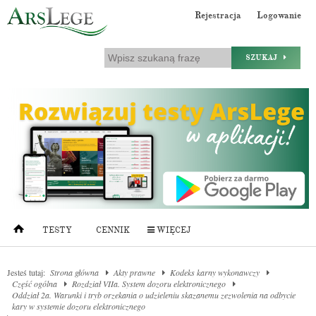
Rejestracja
Logowanie
SZUKAJ
TESTY
CENNIK
WIĘCEJ
Jesteś tutaj:
Strona główna
Akty prawne
Kodeks karny wykonawczy
Część ogólna
Rozdział VIIa. System dozoru elektronicznego
Oddział 2a. Warunki i tryb orzekania o udzieleniu skazanemu zezwolenia na odbycie
kary w systemie dozoru elektronicznego