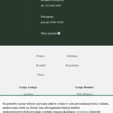
tel. 513-842-650
Pracujemy:
pon-pt: 8:00-16:00
Masz pytania
Pomoc
Reklama
Kontakt
Regulamin
Praca
Grupa Arslege:
Grupa Bonnier:
Lexlege
Puls Biznesu
Budownictwo
Bankier
Na potrzeby naszej witryny używamy plików cookie w celu personalizacji treści i reklam,
Skarbowcy
Puls Medycyny
analizowania ruchu na stronie oraz udostępniania funkcji mediów
społecznościowych.Korzystanie z portalu oznacza akceptację
regulaminu.
Sprawdź
Urzędnik
Monitor Firm