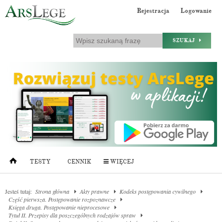
Rejestracja
Logowanie
SZUKAJ
TESTY
CENNIK
WIĘCEJ
Jesteś tutaj:
Strona główna
Akty prawne
Kodeks postępowania cywilnego
Część pierwsza. Postępowanie rozpoznawcze
Księga druga. Postępowanie nieprocesowe
Tytuł II. Przepisy dla poszczególnych rodzajów spraw