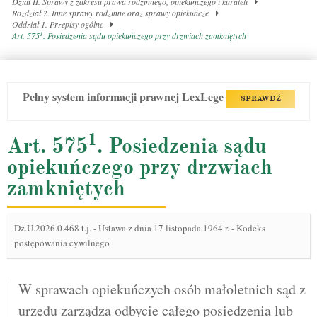
Dział II. Sprawy z zakresu prawa rodzinnego, opiekuńczego i kurateli
Rozdział 2. Inne sprawy rodzinne oraz sprawy opiekuńcze
Oddział 1. Przepisy ogólne
1
Art. 575
. Posiedzenia sądu opiekuńczego przy drzwiach zamkniętych
Pełny system informacji prawnej LexLege
SPRAWDŹ
1
Art. 575
. Posiedzenia sądu
opiekuńczego przy drzwiach
zamkniętych
Dz.U.2026.0.468 t.j.
-
Ustawa z dnia 17 listopada 1964 r. - Kodeks
postępowania cywilnego
W sprawach opiekuńczych osób małoletnich sąd z
urzędu zarządza odbycie całego posiedzenia lub