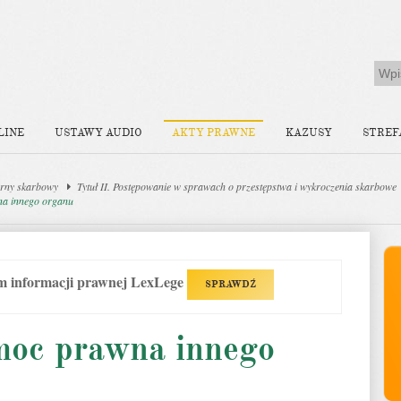
LINE
USTAWY AUDIO
AKTY PRAWNE
KAZUSY
STREF
rny skarbowy
Tytuł II. Postępowanie w sprawach o przestępstwa i wykroczenia skarbowe
na innego organu
em informacji prawnej LexLege
SPRAWDŹ
moc prawna innego