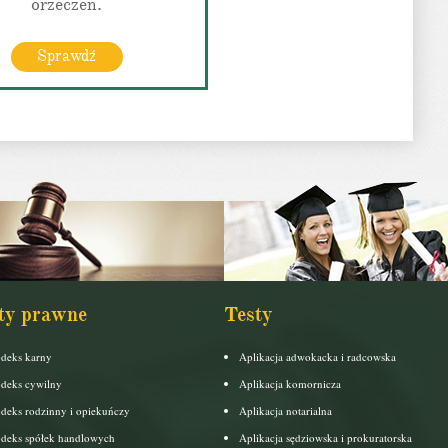
orzeczeń.
Sprawdź
ty prawne
Testy
deks karny
Aplikacja adwokacka i radcowska
deks cywilny
Aplikacja komornicza
deks rodzinny i opiekuńczy
Aplikacja notarialna
deks spółek handlowych
Aplikacja sędziowska i prokuratorska