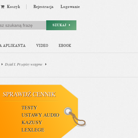
Koszyk
Rejestracja
Logowanie
SZUKAJ
A APLIKANTA
VIDEO
EBOOK
Dział I. Przepisy wstępne
SPRAWDŹ CENNIK
TESTY
USTAWY AUDIO
KAZUSY
LEXLEGE