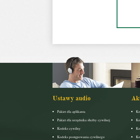
Ustawy audio
Ak
Pakiet dla aplikanta
Ko
Pakiet dla urzędnika służby cywilnej
Ko
Kodeks cywilny
Ko
Kodeks postępowania cywilnego
Ko