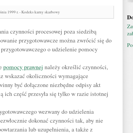
śnia 1999 r. - Kodeks karny skarbowy
Do
Za
ania czynności procesowej poza siedzibą
za
owanie przygotowawcze można zwrócić się do
Po
 przygotowawczego o udzielenie pomocy
ie
pomocy prawnej
należy określić czynności,
raz wskazać okoliczności wymagające
winny być dołączone niezbędne odpisy akt
 ich część przesyła się tylko w razie istotnej
zygotowawczego wezwany do udzielenia
ezwłocznie dokonać czynności tak, aby nie
owtarzania lub uzupełnienia, a także z