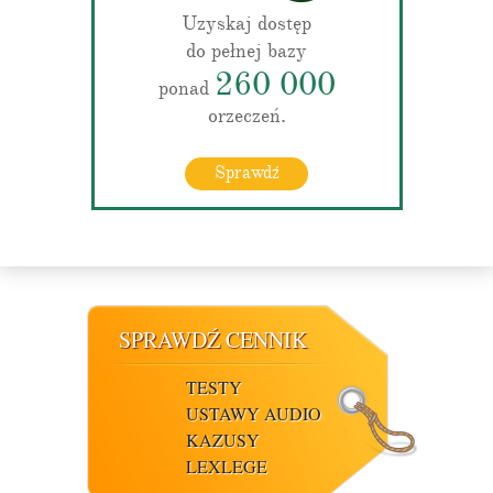
Uzyskaj dostęp
do pełnej bazy
260 000
ponad
orzeczeń.
Sprawdź
SPRAWDŹ CENNIK
TESTY
USTAWY AUDIO
KAZUSY
LEXLEGE