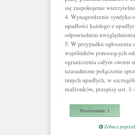
się zaspokojenie wierzytelno
4. Wynagrodzenie syndyka or
upadłości każdego z upadłyc
odpowiednim uwzględnieniu
5. W przypadku ogłoszenia u
wspólników ponoszących odp
ograniczenia całym swoim ma
uzasadnione połączenie spr
innych upadłych, w szczegó
małżonków, przepisy ust. 1–
Porównania: 1
Zobacz poprzedn