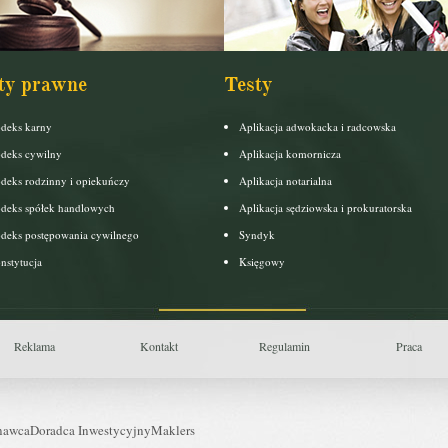
ty prawne
Testy
deks karny
Aplikacja adwokacka i radcowska
deks cywilny
Aplikacja komornicza
deks rodzinny i opiekuńczy
Aplikacja notarialna
deks spółek handlowych
Aplikacja sędziowska i prokuratorska
deks postępowania cywilnego
Syndyk
nstytucja
Księgowy
Reklama
Kontakt
Regulamin
Praca
nawca
Doradca Inwestycyjny
Maklers