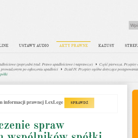
LINE
USTAWY AUDIO
AKTY PRAWNE
KAZUSY
STREF
dłościowe (poprzedni tytuł: Prawo upadłościowe i naprawcze)
Część pierwsza. Przepisy
m prowadzonym po ogłoszeniu upadłości
Dział IV. Przepisy ogólne dotyczące postępowania
półki
em informacji prawnej LexLege
SPRAWDŹ
czenie spraw
h wspólników spółki