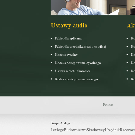
Ustawy audio
Ak
Pakiet dla aplikanta
Ko
Pakiet dla urzędnika służby cywilnej
Ko
Kodeks cywilny
Ko
Kodeks postępowania cywilnego
Ko
Ustawa o rachunkowości
Ko
Kodeks postepowania karnego
Ko
Pomoc
Grupa Arslege:
Lexlege
Budownictwo
Skarbowcy
Urzędnik
Rzeczoz