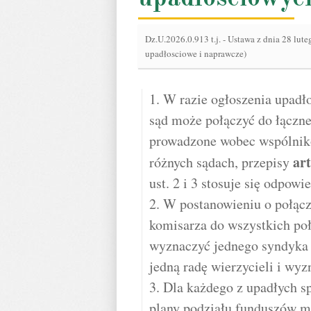
Dz.U.2026.0.913 t.j.
-
Ustawa z dnia 28 lute
upadłosciowe i naprawcze)
1. W razie ogłoszenia upadł
sąd może połączyć do łączn
prowadzone wobec wspólników
art
różnych sądach, przepisy
ust. 2 i 3 stosuje się odpowi
2. W postanowieniu o połąc
komisarza do wszystkich po
wyznaczyć jednego syndyka 
jedną radę wierzycieli i wy
3. Dla każdego z upadłych sp
plany podziału funduszów m