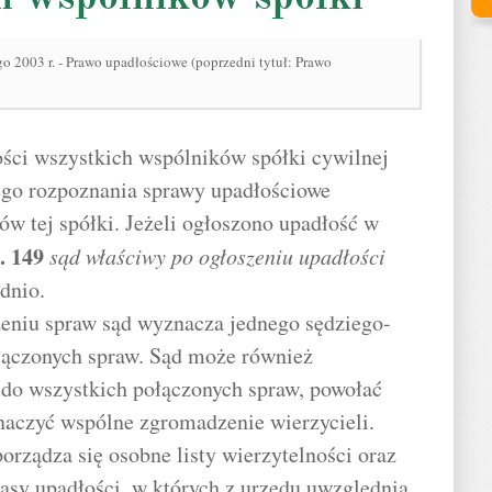
go 2003 r. - Prawo upadłościowe (poprzedni tytuł: Prawo
ości wszystkich wspólników spółki cywilnej
ego rozpoznania sprawy upadłościowe
 tej spółki. Jeżeli ogłoszono upadłość w
.
149
sąd właściwy po ogłoszeniu upadłości
ednio.
zeniu spraw sąd wyznacza jednego sędziego-
łączonych spraw. Sąd może również
do wszystkich połączonych spraw, powołać
znaczyć wspólne zgromadzenie wierzycieli.
orządza się osobne listy wierzytelności oraz
asy upadłości, w których z urzędu uwzględnia