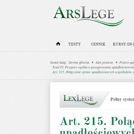
TESTY
CENNIK
KURSY ON-
Jesteś tutaj:
Strona główna
Akty prawne
Prawo upa
Tytuł IV. Przepisy ogólne o postępowaniu upadłościowy
Art. 215. Połączenie spraw upadłościowych wspólników s
Pełny syst
Art. 215. Połą
upadłościowyc