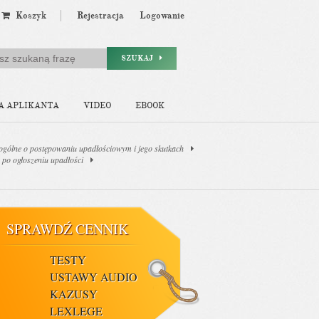
Koszyk
Rejestracja
Logowanie
SZUKAJ
A APLIKANTA
VIDEO
EBOOK
 ogólne o postępowaniu upadłościowym i jego skutkach
 po ogłoszeniu upadłości
SPRAWDŹ CENNIK
TESTY
USTAWY AUDIO
KAZUSY
LEXLEGE