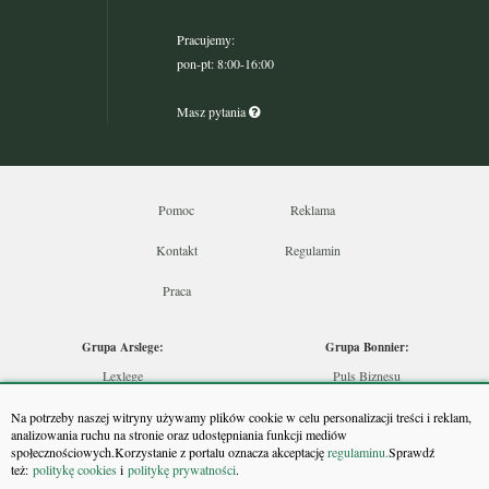
Pracujemy:
pon-pt: 8:00-16:00
Masz pytania
Pomoc
Reklama
Kontakt
Regulamin
Praca
Grupa Arslege:
Grupa Bonnier:
Lexlege
Puls Biznesu
Budownictwo
Bankier
Na potrzeby naszej witryny używamy plików cookie w celu personalizacji treści i reklam,
Skarbowcy
Puls Medycyny
analizowania ruchu na stronie oraz udostępniania funkcji mediów
społecznościowych.Korzystanie z portalu oznacza akceptację
regulaminu.
Sprawdź
Urzędnik
Monitor Firm
też:
politykę cookies
i
politykę prywatności
.
Rzeczoznawca
Puls Farmacji