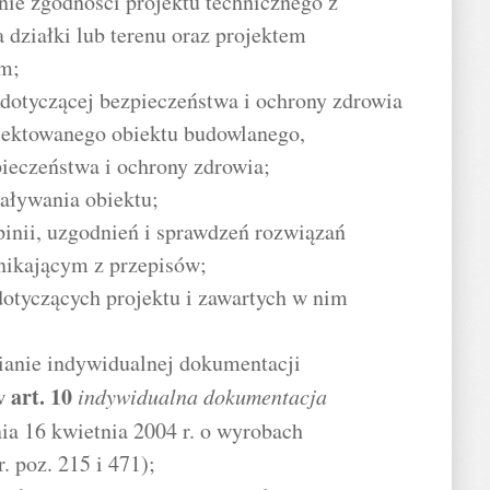
ie zgodności projektu technicznego z
działki lub terenu oraz projektem
ym;
 dotyczącej bezpieczeństwa i ochrony zdrowia
ojektowanego obiektu budowlanego,
ieczeństwa i ochrony zdrowia;
iaływania obiektu;
inii, uzgodnień i sprawdzeń rozwiązań
nikającym z przepisów;
dotyczących projektu i zawartych w nim
ianie indywidualnej dokumentacji
art.
10
w
indywidualna dokumentacja
nia 16 kwietnia 2004 r. o wyrobach
. poz. 215 i 471);