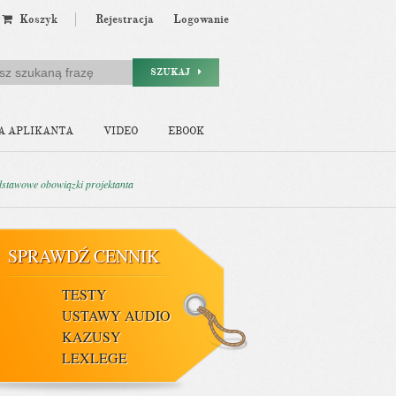
Koszyk
Rejestracja
Logowanie
SZUKAJ
A APLIKANTA
VIDEO
EBOOK
odstawowe obowiązki projektanta
SPRAWDŹ CENNIK
TESTY
USTAWY AUDIO
KAZUSY
LEXLEGE