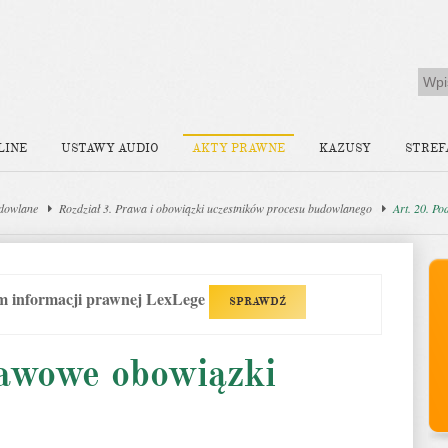
LINE
USTAWY AUDIO
AKTY PRAWNE
KAZUSY
STREF
dowlane
Rozdział 3. Prawa i obowiązki uczestników procesu budowlanego
Art. 20. P
em informacji prawnej LexLege
SPRAWDŹ
tawowe obowiązki