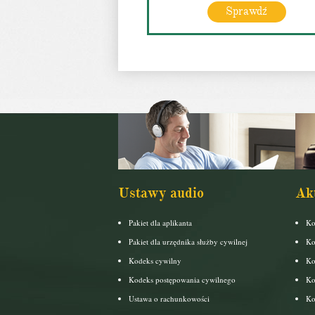
Sprawdź
Ustawy audio
Ak
Pakiet dla aplikanta
Ko
Pakiet dla urzędnika służby cywilnej
Ko
Kodeks cywilny
Ko
Kodeks postępowania cywilnego
Ko
Ustawa o rachunkowości
Ko