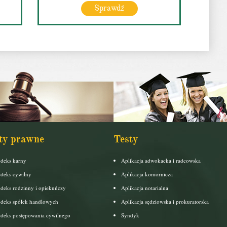
Sprawdź
ty prawne
Testy
deks karny
Aplikacja adwokacka i radcowska
deks cywilny
Aplikacja komornicza
deks rodzinny i opiekuńczy
Aplikacja notarialna
deks spółek handlowych
Aplikacja sędziowska i prokuratorska
deks postępowania cywilnego
Syndyk