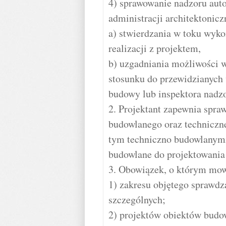
4) sprawowanie nadzoru auto
administracji architektonic
a) stwierdzania w toku wyk
realizacji z projektem,
b) uzgadniania możliwości
stosunku do przewidzianych 
budowy lub inspektora nadzo
2. Projektant zapewnia spra
budowlanego oraz techniczn
tym techniczno budowlanymi
budowlane do projektowania 
3. Obowiązek, o którym mowa
1) zakresu objętego sprawd
szczególnych;
2) projektów obiektów budow