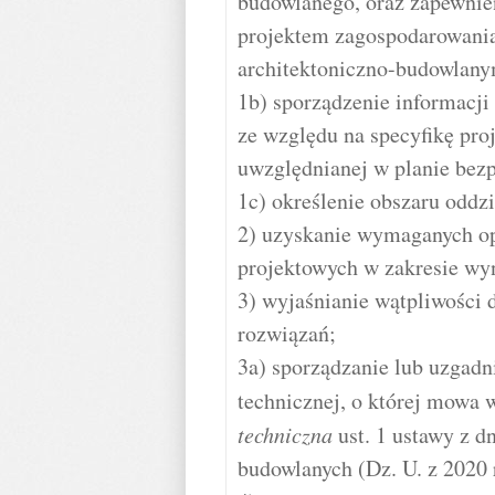
budowlanego, oraz zapewnien
projektem zagospodarowania 
architektoniczno-budowlan
1b) sporządzenie informacji
ze względu na specyfikę pr
uwzględnianej w planie bezp
1c) określenie obszaru oddz
2) uzyskanie wymaganych op
projektowych w zakresie wy
3) wyjaśnianie wątpliwości 
rozwiązań;
3a) sporządzanie lub uzgadn
technicznej, o której mowa 
techniczna
ust. 1 ustawy z d
budowlanych (Dz. U. z 2020 r