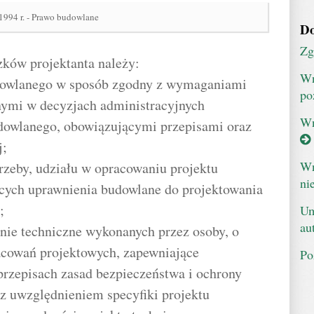
 1994 r. - Prawo budowlane
Do
Zg
ków projektanta należy:
Wn
udowlanego w sposób zgodny z wymaganiami
po
nymi w decyzjach administracyjnych
Wn
dowlanego, obowiązującymi przepisami oraz
j;
Wn
trzeby, udziału w opracowaniu projektu
ni
cych uprawnienia budowlane do projektowania
;
Um
au
ie techniczne wykonanych przez osoby, o
acowań projektowych, zapewniające
Po
rzepisach zasad bezpieczeństwa i ochrony
z uwzględnieniem specyfiki projektu