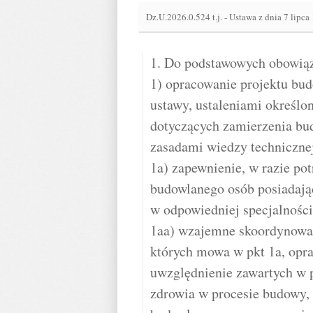
Dz.U.2026.0.524 t.j.
-
Ustawa z dnia 7 lipca
1. Do podstawowych obowiąz
1) opracowanie projektu b
ustawy, ustaleniami określo
dotyczących zamierzenia bu
zasadami wiedzy techniczne
1a) zapewnienie, w razie po
budowlanego osób posiadają
w odpowiedniej specjalności
1aa) wzajemne skoordynowan
których mowa w pkt 1a, opr
uwzględnienie zawartych w p
zdrowia w procesie budowy, 