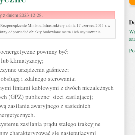
y z dniem 2023-12-28.
Do
porządzenie Ministra Infrastruktury z dnia 17 czerwca 2011 r. w
Wn
inny odpowiadać obiekty budowlane metra i ich usytuowanie
sa
Po
troenergetyczne powinny być:
lub klimatyzację;
czynne urządzenia gaśnicze;
 obsługą i zdalnego sterowania;
żnymi liniami kablowymi z dwóch niezależnych
ch (GPZ) publicznej sieci zasilającej;
wą zasilania awaryjnego z sąsiednich
nergetycznych.
ystemu zasilania prądu stałego trakcyjne
nny charakteryzować się następującymi