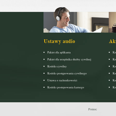
Ustawy audio
Ak
Pakiet dla aplikanta
Ko
Pakiet dla urzędnika służby cywilnej
Ko
Kodeks cywilny
Ko
Kodeks postępowania cywilnego
Ko
Ustawa o rachunkowości
Ko
Kodeks postepowania karnego
Ko
Pomoc