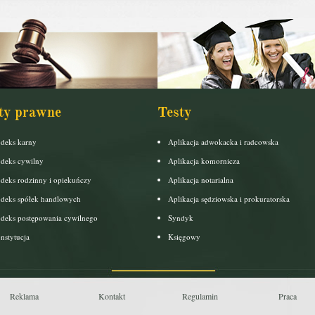
ty prawne
Testy
deks karny
Aplikacja adwokacka i radcowska
deks cywilny
Aplikacja komornicza
deks rodzinny i opiekuńczy
Aplikacja notarialna
deks spółek handlowych
Aplikacja sędziowska i prokuratorska
deks postępowania cywilnego
Syndyk
nstytucja
Księgowy
Reklama
Kontakt
Regulamin
Praca