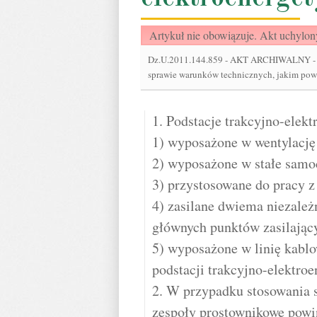
Artykuł nie obowiązuje. Akt uchylon
Dz.U.2011.144.859
-
AKT ARCHIWALNY - Roz
sprawie warunków technicznych, jakim pow
1. Podstacje trakcyjno-elek
1) wyposażone w wentylację 
2) wyposażone w stałe samo
3) przystosowane do pracy z
4) zasilane dwiema niezale
głównych punktów zasilający
5) wyposażone w linię kablo
podstacji trakcyjno-elektroe
2. W przypadku stosowania s
zespoły prostownikowe powi