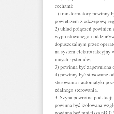
cechami:
1) transformatory powinny b
powietrzem z odczepową regu
2) układ połączeń powinien
wyprostowanego i oddziaływa
dopuszczalnym przez operato
na system elektrotrakcyjny
innych systemów;
3) powinna być zapewniona o
4) powinny być stosowane od
sterowania i automatyki poz
zdalnego sterowania.
3. Szyna powrotna podstacji
powinna być izolowana wzglę
powinna być mniejsza niż 0