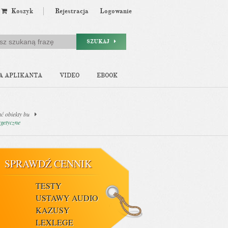
Koszyk
Rejestracja
Logowanie
SZUKAJ
A APLIKANTA
VIDEO
EBOOK
ć obiekty bu
rgetyczne
SPRAWDŹ CENNIK
TESTY
USTAWY AUDIO
KAZUSY
LEXLEGE