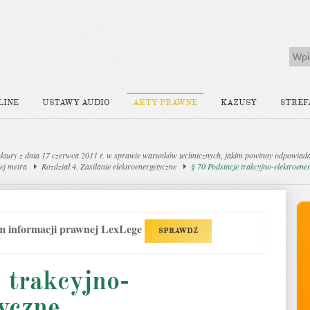
LINE
USTAWY AUDIO
AKTY PRAWNE
KAZUSY
STREF
ury z dnia 17 czerwca 2011 r. w sprawie warunków technicznych, jakim powinny odpowiada
ej metra
Rozdział 4. Zasilanie elektroenergetyczne
§ 70 Podstacje trakcyjno-elektroene
em informacji prawnej LexLege
SPRAWDŹ
 trakcyjno-
yczne