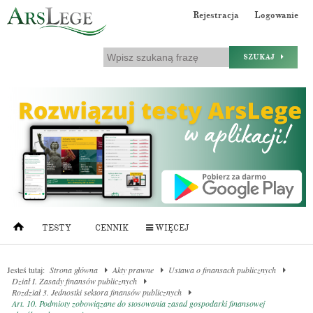
Rejestracja
Logowanie
SZUKAJ
TESTY
CENNIK
WIĘCEJ
Jesteś tutaj:
Strona główna
Akty prawne
Ustawa o finansach publicznych
Dział I. Zasady finansów publicznych
Rozdział 3. Jednostki sektora finansów publicznych
Art. 10. Podmioty zobowiązane do stosowania zasad gospodarki finansowej