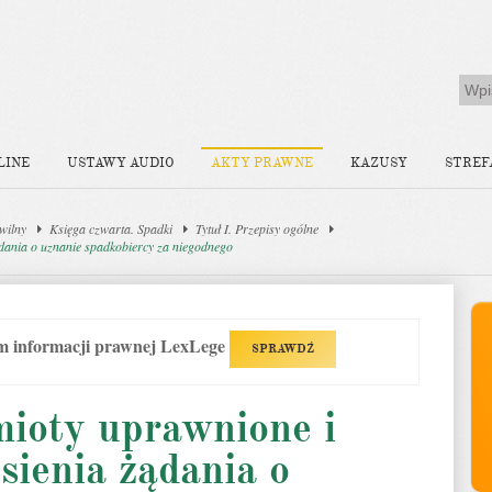
LINE
USTAWY AUDIO
AKTY PRAWNE
KAZUSY
STREF
wilny
Księga czwarta. Spadki
Tytuł I. Przepisy ogólne
ądania o uznanie spadkobiercy za niegodnego
em informacji prawnej LexLege
SPRAWDŹ
mioty uprawnione i
sienia żądania o