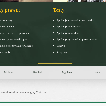
ty prawne
Testy
deks karny
Aplikacja adwokacka i radcowska
deks cywilny
Aplikacja komornicza
deks rodzinny i opiekuńczy
Aplikacja notarialna
deks spółek handlowych
Aplikacja sędziowska i prokuratorska
deks postępowania cywilnego
Syndyk
nstytucja
Księgowy
Reklama
Kontakt
Regulamin
Praca
nawca
Doradca Inwestycyjny
Maklers