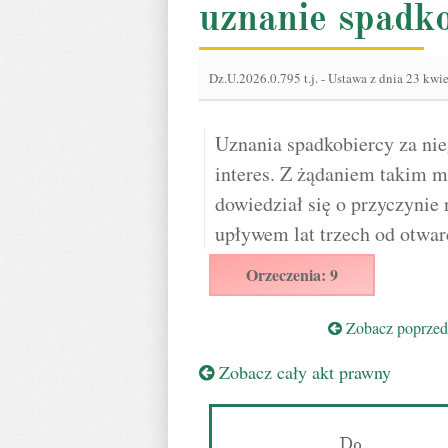
uznanie spadk
Dz.U.2026.0.795 t.j.
-
Ustawa z dnia 23 kwie
Uznania spadkobiercy za ni
interes. Z żądaniem takim m
dowiedział się o przyczynie 
upływem lat trzech od otwar
Orzeczenia: 9
Zobacz poprzedn
Zobacz cały akt prawny
Do