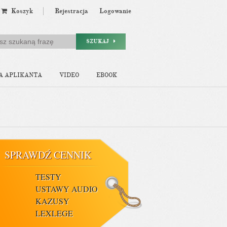
Koszyk
Rejestracja
Logowanie
SZUKAJ
A APLIKANTA
VIDEO
EBOOK
SPRAWDŹ CENNIK
TESTY
USTAWY AUDIO
KAZUSY
LEXLEGE