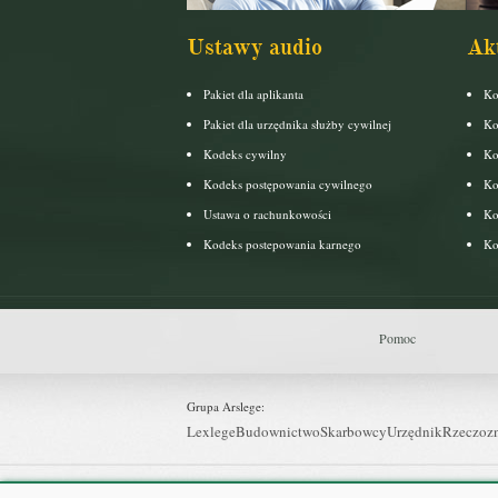
Ustawy audio
Ak
Pakiet dla aplikanta
Ko
Pakiet dla urzędnika służby cywilnej
Ko
Kodeks cywilny
Ko
Kodeks postępowania cywilnego
Ko
Ustawa o rachunkowości
Ko
Kodeks postepowania karnego
Ko
Pomoc
Grupa Arslege:
Lexlege
Budownictwo
Skarbowcy
Urzędnik
Rzeczoz
Grupa Bonnier: