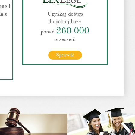
one i
ia o
Uzyskaj dostęp
do pełnej bazy
260 000
ponad
orzeczeń.
Sprawdź