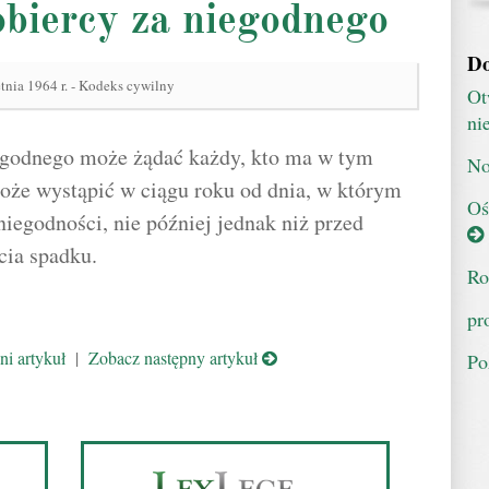
obiercy za niegodnego
Do
tnia 1964 r. - Kodeks cywilny
Ot
ni
egodnego może żądać każdy, kto ma w tym
No
oże wystąpić w ciągu roku od dnia, w którym
Oś
niegodności, nie później jednak niż przed
cia spadku.
Ro
pr
i artykuł
|
Zobacz następny artykuł
Po