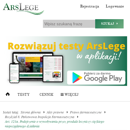
Rejestracja
Logowanie
SZUKAJ
TESTY
CENNIK
WIĘCEJ
Jesteś tutaj:
Strona główna
Akty prawne
Prawo farmaceutyczne
Rozdział 8. Państwowa Inspekcja Farmaceutyczna
Art. 121a. Podejrzenie o wywoływaniu przez produkt leczniczy ciężkiego
niepożądanego działania