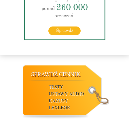
260 000
ponad
orzeczeń.
Sprawdź
SPRAWDŹ CENNIK
TESTY
USTAWY AUDIO
KAZUSY
LEXLEGE