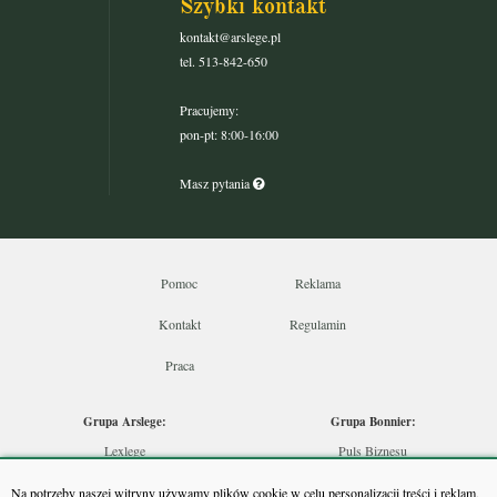
Szybki kontakt
kontakt@arslege.pl
tel. 513-842-650
Pracujemy:
pon-pt: 8:00-16:00
Masz pytania
Pomoc
Reklama
Kontakt
Regulamin
Praca
Grupa Arslege:
Grupa Bonnier:
Lexlege
Puls Biznesu
Budownictwo
Bankier
Na potrzeby naszej witryny używamy plików cookie w celu personalizacji treści i reklam,