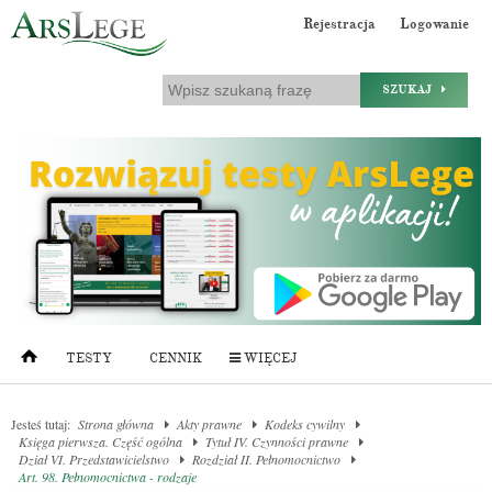
Rejestracja
Logowanie
SZUKAJ
TESTY
CENNIK
WIĘCEJ
Jesteś tutaj:
Strona główna
Akty prawne
Kodeks cywilny
Księga pierwsza. Część ogólna
Tytuł IV. Czynności prawne
Dział VI. Przedstawicielstwo
Rozdział II. Pełnomocnictwo
Art. 98. Pełnomocnictwa - rodzaje