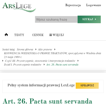
Rejestracja
Logowanie
SZUKAJ
TESTY
CENNIK
WIĘCEJ
Jesteś tutaj:
Strona główna
Akty prawne
KONWENCJA WIEDEŃSKA O PRAWIE TRAKTATÓW, sporządzona w Wiedniu dnia
23 maja 1969 r.
Część III. Przestrzeganie, stosowanie i interpretacja traktatów
Dział I. Przestrzeganie traktatów
Art. 26. Pacta sunt servanda
Pełny system informacji prawnej LexLege
SPRAWDŹ
Art. 26. Pacta sunt servanda