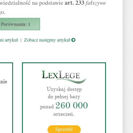
art.
233
iedzialność na podstawie
fałszywe
o.
Porównania: 1
i artykuł
|
Zobacz następny artykuł
anie
Uzyskaj dostęp
do pełnej bazy
260 000
ponad
orzeczeń.
Sprawdź