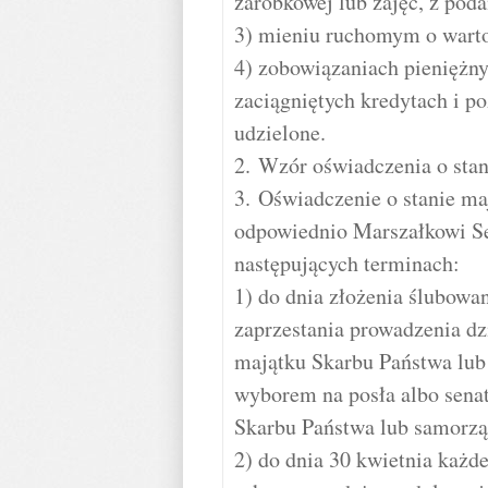
zarobkowej lub zajęć, z pod
3) mieniu ruchomym o warto
4) zobowiązaniach pieniężny
zaciągniętych kredytach i p
udzielone.
2. Wzór oświadczenia o sta
3. Oświadczenie o stanie m
odpowiednio Marszałkowi S
następujących terminach:
1) do dnia złożenia ślubowan
zaprzestania prowadzenia dz
majątku Skarbu Państwa lub
wyborem na posła albo senat
Skarbu Państwa lub samorząd
2) do dnia 30 kwietnia każd