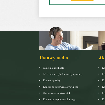
Ustawy audio
Ak
Pakiet dla aplikanta
Ko
Pakiet dla urzędnika służby cywilnej
Ko
Kodeks cywilny
Ko
Kodeks postępowania cywilnego
Ko
Ustawa o rachunkowości
Ko
Kodeks postepowania karnego
Ko