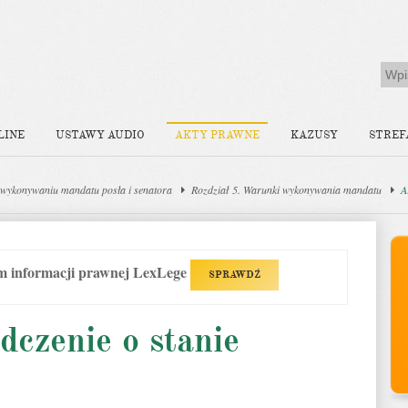
LINE
USTAWY AUDIO
AKTY PRAWNE
KAZUSY
STREF
wykonywaniu mandatu posła i senatora
Rozdział 5. Warunki wykonywania mandatu
A
em informacji prawnej LexLege
SPRAWDŹ
dczenie o stanie