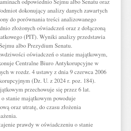
laminach odpowiednio Sejmu albo Senatu oraz
Podmiot dokonujący analizy danych zawartych
iony do porównania treści analizowanego
ednio złożonych oświadczeń oraz z dołączoną
atkowego (PIT). Wyniki analizy przedstawia
Sejmu albo Prezydium Senatu.
prawdziwości oświadczeń o stanie majątkowym,
okonuje Centralne Biuro Antykorupcyjne w
nych w rozdz. 4 ustawy z dnia 9 czerwca 2006
korupcyjnym (Dz. U. z 2024 r. poz. 184).
jątkowym przechowuje się przez 6 lat.
a o stanie majątkowym powoduje
wą oraz utratę, do czasu złożenia
ażenia.
tajenie prawdy w oświadczeniu o stanie