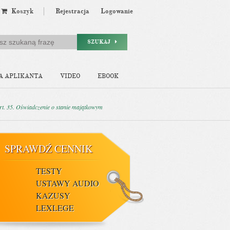
Koszyk
Rejestracja
Logowanie
SZUKAJ
A APLIKANTA
VIDEO
EBOOK
rt. 35. Oświadczenie o stanie majątkowym
SPRAWDŹ CENNIK
TESTY
USTAWY AUDIO
KAZUSY
LEXLEGE