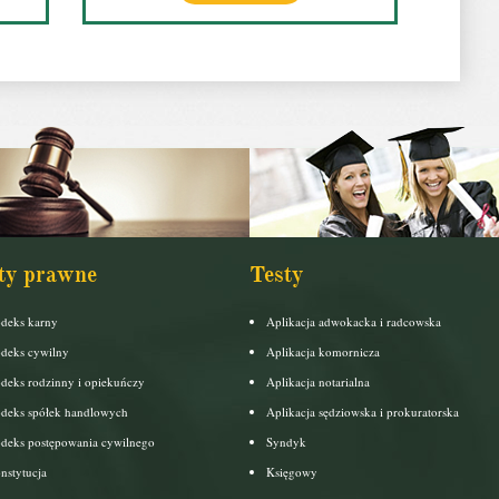
ty prawne
Testy
deks karny
Aplikacja adwokacka i radcowska
deks cywilny
Aplikacja komornicza
deks rodzinny i opiekuńczy
Aplikacja notarialna
deks spółek handlowych
Aplikacja sędziowska i prokuratorska
deks postępowania cywilnego
Syndyk
nstytucja
Księgowy