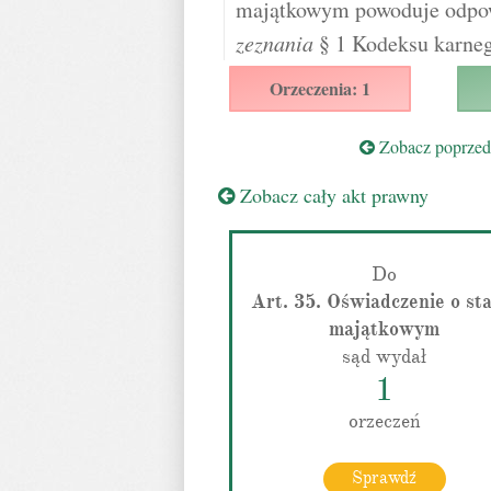
majątkowym powoduje odpow
zeznania
§ 1 Kodeksu karneg
Orzeczenia: 1
Zobacz poprzedn
Zobacz cały akt prawny
Do
Art. 35. Oświadczenie o st
majątkowym
sąd wydał
1
orzeczeń
Sprawdź