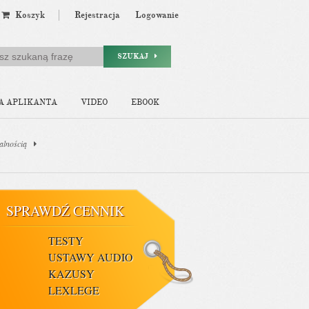
Koszyk
Rejestracja
Logowanie
SZUKAJ
A APLIKANTA
VIDEO
EBOOK
alnością
SPRAWDŹ CENNIK
TESTY
USTAWY AUDIO
KAZUSY
LEXLEGE