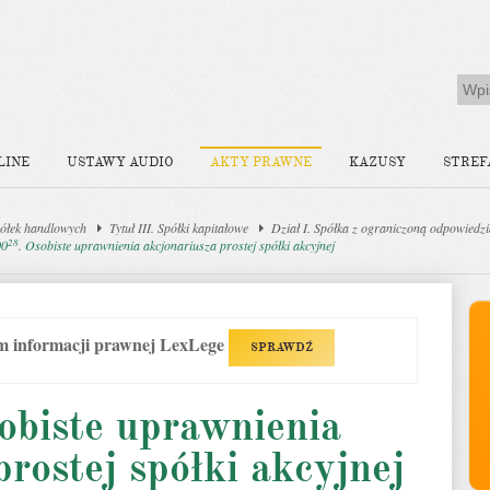
LINE
USTAWY AUDIO
AKTY PRAWNE
KAZUSY
STREF
ółek handlowych
Tytuł III. Spółki kapitałowe
Dział I. Spółka z ograniczoną odpowiedzi
28
00
. Osobiste uprawnienia akcjonariusza prostej spółki akcyjnej
em informacji prawnej LexLege
SPRAWDŹ
sobiste uprawnienia
prostej spółki akcyjnej