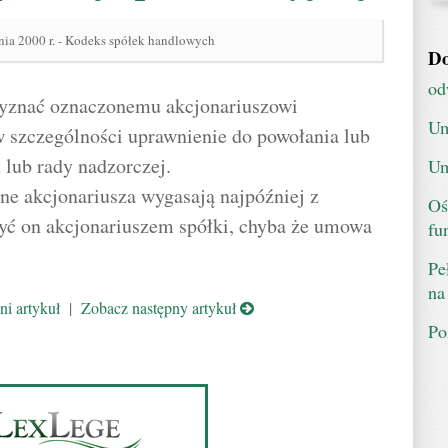
nia 2000 r. - Kodeks spółek handlowych
Do
od
zyznać oznaczonemu akcjonariuszowi
Um
 szczególności uprawnienie do powołania lub
lub rady nadzorczej.
Um
ne akcjonariusza wygasają najpóźniej z
Oś
być on akcjonariuszem spółki, chyba że umowa
fu
Pe
na
i artykuł
|
Zobacz następny artykuł
Po