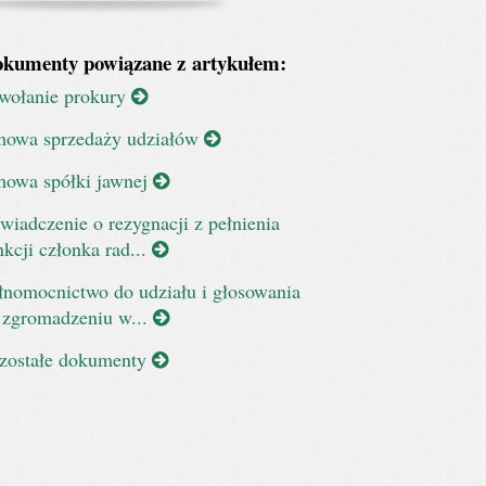
kumenty powiązane z artykułem:
wołanie prokury
owa sprzedaży udziałów
owa spółki jawnej
wiadczenie o rezygnacji z pełnienia
nkcji członka rad...
łnomocnictwo do udziału i głosowania
 zgromadzeniu w...
zostałe dokumenty