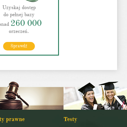
Uzyskaj dostęp
do pełnej bazy
260 000
onad
orzeczeń.
Sprawdź
ty prawne
Testy