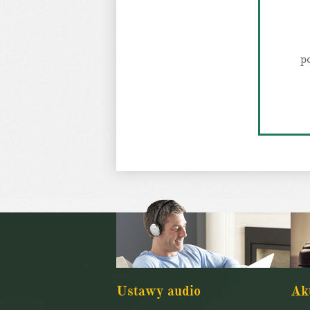
p
Ustawy audio
Ak