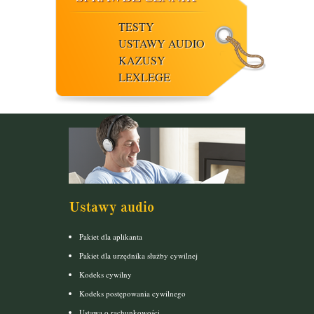
TESTY
USTAWY AUDIO
KAZUSY
LEXLEGE
Ustawy audio
Pakiet dla aplikanta
Pakiet dla urzędnika służby cywilnej
Kodeks cywilny
Kodeks postępowania cywilnego
Ustawa o rachunkowości