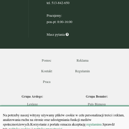
tel. 513-842-650
Pracujemy:
pon-pt: 8:00-16:00
Masz pytania
Pomoc
Reklama
Kontakt
Regulamin
Praca
Grupa Arslege:
Grupa Bonnier:
Lexlege
Puls Biznesu
Budownictwo
Bankier
Na potrzeby naszej witryny używamy plików cookie w celu personalizacji treści i reklam,
Skarbowcy
Puls Medycyny
analizowania ruchu na stronie oraz udostępniania funkcji mediów
społecznościowych.Korzystanie z portalu oznacza akceptację
regulaminu.
Sprawdź
Urzędnik
Monitor Firm
też:
politykę cookies
i
politykę prywatności
.