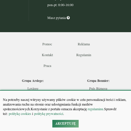
pon-pt: 8:00-16:00
Masz pytania
Pomoc
Reklama
Kontakt
Regulamin
Praca
Grupa Arslege:
Grupa Bonnier:
Lexlege
Puls Biznesu
Budownictwo
Bankier
Na potrzeby naszej witryny używamy plików cookie w celu personalizacji treści i reklam,
Skarbowcy
Puls Medycyny
analizowania ruchu na stronie oraz udostępniania funkcji mediów
społecznościowych.Korzystanie z portalu oznacza akceptację
regulaminu.
Sprawdź
Urzędnik
Monitor Firm
też:
politykę cookies
i
politykę prywatności
.
Rzeczoznawca
Puls Farmacji
Doradca Inwestycyjny
Pit.pl
AKCEPTUJĘ
Maklers