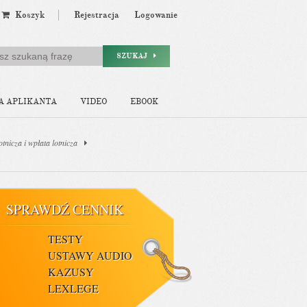
Koszyk
Rejestracja
Logowanie
SZUKAJ
A APLIKANTA
VIDEO
EBOOK
otnicza i wpłata lotnicza
SPRAWDŹ CENNIK
TESTY
USTAWY AUDIO
KAZUSY
LEXLEGE