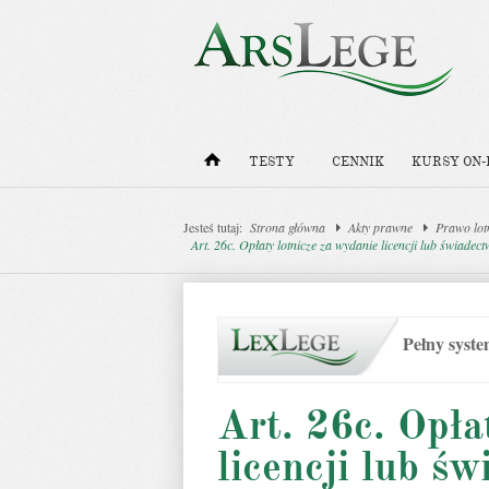
TESTY
CENNIK
KURSY ON-
Jesteś tutaj:
Strona główna
Akty prawne
Prawo lot
Art. 26c. Opłaty lotnicze za wydanie licencji lub świadect
Pełny syst
Art. 26c. Opła
licencji lub św