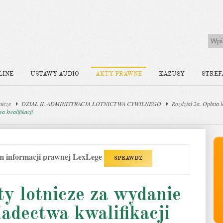
LINE
USTAWY AUDIO
AKTY PRAWNE
KAZUSY
STREF
nicze
DZIAŁ II. ADMINISTRACJA LOTNICTWA CYWILNEGO
Rozdział 2a. Opłata l
wa kwalifikacji
em informacji prawnej LexLege
SPRAWDŹ
ty lotnicze za wydanie
iadectwa kwalifikacji