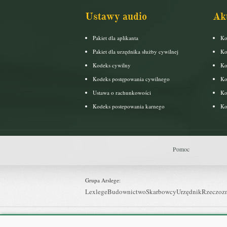
Ustawy audio
Ak
Pakiet dla aplikanta
Ko
Pakiet dla urzędnika służby cywilnej
Ko
Kodeks cywilny
Ko
Kodeks postępowania cywilnego
Ko
Ustawa o rachunkowości
Ko
Kodeks postepowania karnego
Ko
Pomoc
Grupa Arslege:
Lexlege
Budownictwo
Skarbowcy
Urzędnik
Rzeczoz
Grupa Bonnier: