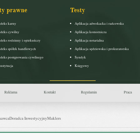
ty prawne
Testy
deks karny
Aplikacja adwokacka i radcowska
deks cywilny
Aplikacja komornicza
deks rodzinny i opiekuńczy
Aplikacja notarialna
deks spółek handlowych
Aplikacja sędziowska i prokuratorska
deks postępowania cywilnego
Syndyk
nstytucja
Księgowy
Reklama
Kontakt
Regulamin
Praca
nawca
Doradca Inwestycyjny
Maklers