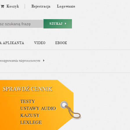
Koszyk
Rejestracja
Logowanie
SZUKAJ
A APLIKANTA
VIDEO
EBOOK
 postępowaniu nieprocesowym
SPRAWDŹ CENNIK
TESTY
USTAWY AUDIO
KAZUSY
LEXLEGE