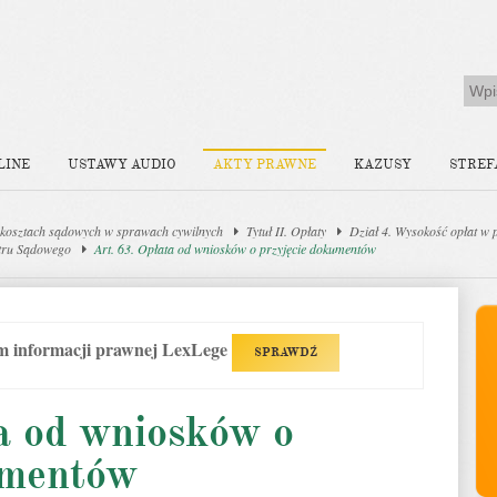
LINE
USTAWY AUDIO
AKTY PRAWNE
KAZUSY
STREF
kosztach sądowych w sprawach cywilnych
Tytuł II. Opłaty
Dział 4. Wysokość opłat w
stru Sądowego
Art. 63. Opłata od wniosków o przyjęcie dokumentów
em informacji prawnej LexLege
SPRAWDŹ
a od wniosków o
umentów