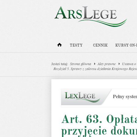
TESTY
CENNIK
KURSY ON-
Jesteś tutaj:
Strona główna
Akty prawne
Ustawa o 
Rozdział 5. Sprawy z zakresu działania Krajowego Reje
Pełny syst
Art. 63. Opłat
przyjęcie dok