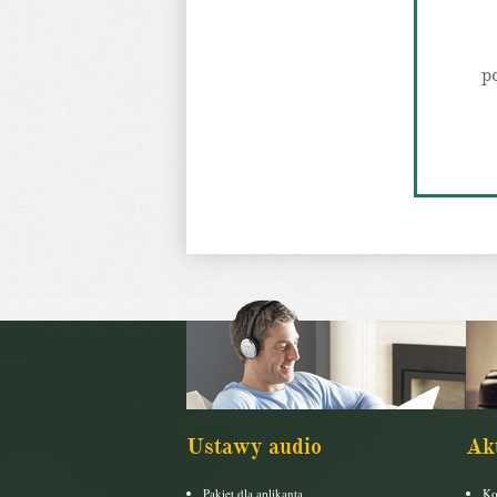
p
Ustawy audio
Ak
Pakiet dla aplikanta
Ko