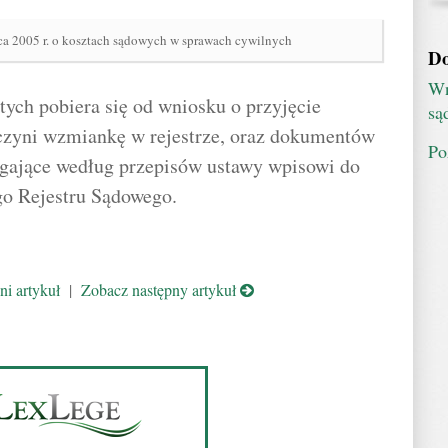
pca 2005 r. o kosztach sądowych w sprawach cywilnych
Do
Wn
tych pobiera się od wniosku o przyjęcie
są
czyni wzmiankę w rejestrze, oraz dokumentów
Po
egające według przepisów ustawy wpisowi do
go Rejestru Sądowego.
i artykuł
|
Zobacz następny artykuł