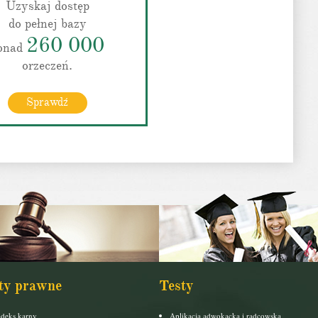
Uzyskaj dostęp
do pełnej bazy
260 000
onad
orzeczeń.
Sprawdź
ty prawne
Testy
deks karny
Aplikacja adwokacka i radcowska